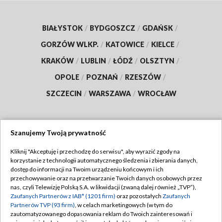
BIAŁYSTOK
/
BYDGOSZCZ
/
GDAŃSK
/
GORZÓW WLKP.
/
KATOWICE
/
KIELCE
/
KRAKÓW
/
LUBLIN
/
ŁÓDŹ
/
OLSZTYN
/
OPOLE
/
POZNAŃ
/
RZESZÓW
/
SZCZECIN
/
WARSZAWA
/
WROCŁAW
Szanujemy Twoją prywatność
Dołącz do nas:
Kliknij "Akceptuję i przechodzę do serwisu", aby wyrazić zgody na
korzystanie z technologii automatycznego śledzenia i zbierania danych,
TVP
dostęp do informacji na Twoim urządzeniu końcowym i ich
Abonament TVP
przechowywanie oraz na przetwarzanie Twoich danych osobowych przez
Regulamin TVP
nas, czyli Telewizję Polską S.A. w likwidacji (zwaną dalej również „TVP”),
Emisja w TVP
Polityka prywatności
Zaufanych Partnerów z IAB* (1201 firm)
oraz pozostałych
Zaufanych
Partnerów TVP (93 firm)
, w celach marketingowych (w tym do
Centrum informacji TVP
Moje zgody
zautomatyzowanego dopasowania reklam do Twoich zainteresowań i