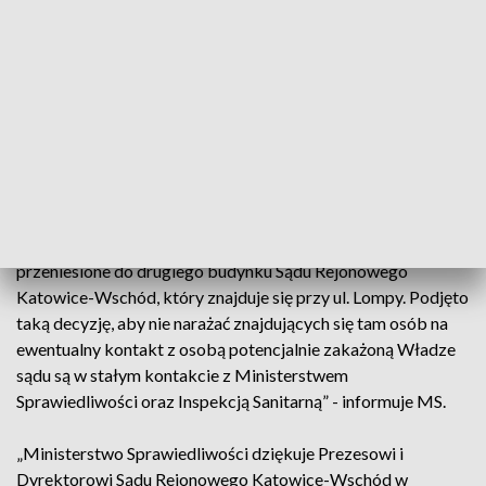
Ministerstwo Sprawiedliwości
O zamknięciu gmachu przy ul. Francuskiej - także dla
pracowników - zdecydowali prezes i dyrektor sądu.
Wynajęto firmę, która ma zdezynfekować wszystkie
pomieszczenia. Pozostałe czynności uzależnione są od
decyzji inspekcji sanitarnej - podaje MS.
„Zaplanowane rozprawy zostały odwołane i nie będą
przeniesione do drugiego budynku Sądu Rejonowego
Katowice-Wschód, który znajduje się przy ul. Lompy. Podjęto
taką decyzję, aby nie narażać znajdujących się tam osób na
ewentualny kontakt z osobą potencjalnie zakażoną Władze
sądu są w stałym kontakcie z Ministerstwem
Sprawiedliwości oraz Inspekcją Sanitarną” - informuje MS.
„Ministerstwo Sprawiedliwości dziękuje Prezesowi i
Dyrektorowi Sądu Rejonowego Katowice-Wschód w