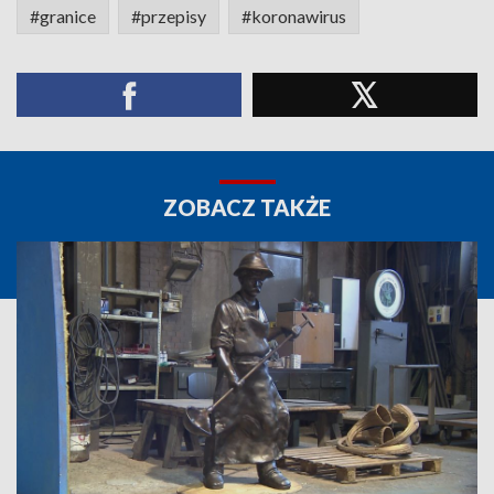
#granice
#przepisy
#koronawirus
ZOBACZ TAKŻE