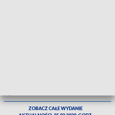
Do 13 kwietnia granice Polski będą zamknięte dla obcokrajowców. TVP3
Katowice
Polska dodatkowo uszczelnia granice. Zmiana
dotknie Polaków pracujących w Czechach. Mają
wybór - mogą zostać w domu albo wynająć
mieszkanie za granicą. Czasu na decyzję jest
niewiele, bo nowe przepisy wchodzą w życie już w
piątek.
ZOBACZ CAŁE WYDANIE