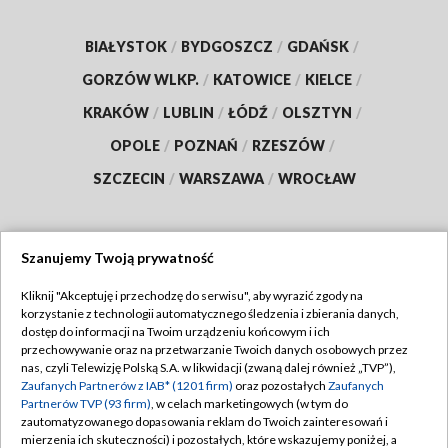
BIAŁYSTOK
/
BYDGOSZCZ
/
GDAŃSK
/
GORZÓW WLKP.
/
KATOWICE
/
KIELCE
/
KRAKÓW
/
LUBLIN
/
ŁÓDŹ
/
OLSZTYN
/
OPOLE
/
POZNAŃ
/
RZESZÓW
/
SZCZECIN
/
WARSZAWA
/
WROCŁAW
Szanujemy Twoją prywatność
Dołącz do nas:
Kliknij "Akceptuję i przechodzę do serwisu", aby wyrazić zgody na
korzystanie z technologii automatycznego śledzenia i zbierania danych,
TVP
dostęp do informacji na Twoim urządzeniu końcowym i ich
Abonament TVP
przechowywanie oraz na przetwarzanie Twoich danych osobowych przez
Regulamin TVP
nas, czyli Telewizję Polską S.A. w likwidacji (zwaną dalej również „TVP”),
Emisja w TVP
Polityka prywatności
Zaufanych Partnerów z IAB* (1201 firm)
oraz pozostałych
Zaufanych
Partnerów TVP (93 firm)
, w celach marketingowych (w tym do
Centrum informacji TVP
Moje zgody
zautomatyzowanego dopasowania reklam do Twoich zainteresowań i
mierzenia ich skuteczności) i pozostałych, które wskazujemy poniżej, a
Naziemna Telewizja Cyfrowa