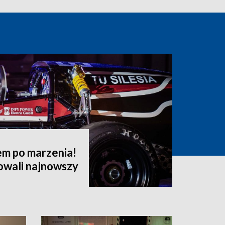
em po marzenia!
owali najnowszy