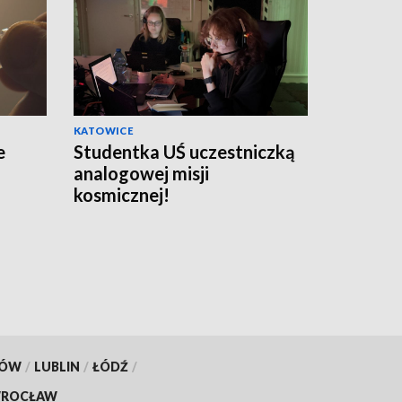
KATOWICE
e
Studentka UŚ uczestniczką
analogowej misji
kosmicznej!
KÓW
/
LUBLIN
/
ŁÓDŹ
/
ROCŁAW