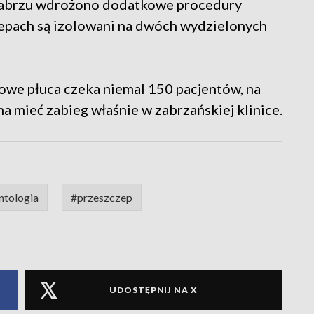
Zabrzu wdrożono dodatkowe procedury
epach są izolowani na dwóch wydzielonych
nowe płuca czeka niemal 150 pacjentów, na
a mieć zabieg właśnie w zabrzańskiej klinice.
ntologia
#przeszczep
UDOSTĘPNIJ NA X