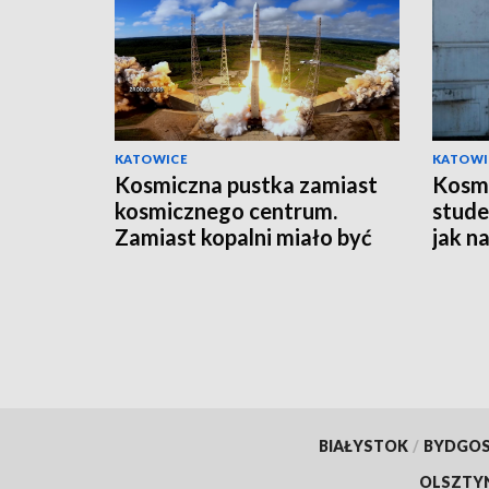
KATOWICE
KATOWI
Kosmiczna pustka zamiast
Kosm
kosmicznego centrum.
stude
Zamiast kopalni miało być
jak n
Centrum Europejskiej
Agencji Kosmicznej. Ale nie
będzie…
BIAŁYSTOK
/
BYDGO
OLSZTY