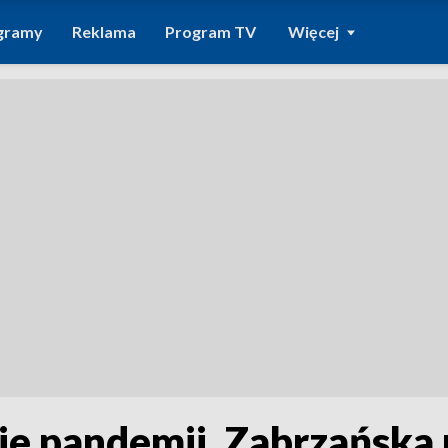
gramy
Reklama
Program TV
Więcej
ie pandemii. Zabrzańska