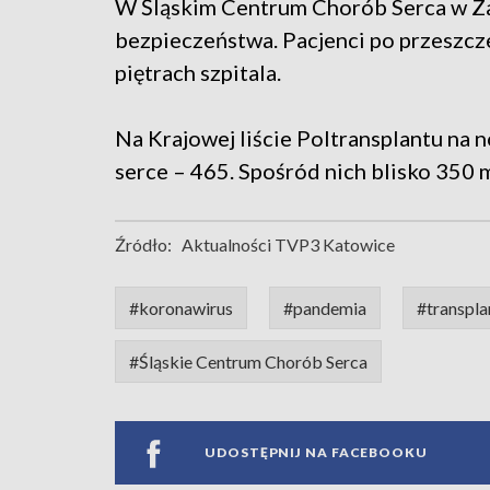
W Śląskim Centrum Chorób Serca w 
bezpieczeństwa. Pacjenci po przeszcz
piętrach szpitala.
Na Krajowej liście Poltransplantu na 
serce – 465. Spośród nich blisko 350 m
Źródło:
Aktualności TVP3 Katowice
#koronawirus
#pandemia
#transpla
#Śląskie Centrum Chorób Serca
UDOSTĘPNIJ NA FACEBOOKU