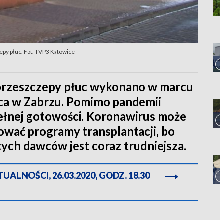
epy płuc. Fot. TVP3 Katowice
y przeszczepy płuc wykonano w marcu
ca w Zabrzu. Pomimo pandemii
 pełnej gotowości. Koronawirus może
ować programy transplantacji, bo
cych dawców jest coraz trudniejsza.
ALNOŚCI, 26.03.2020, GODZ. 18.30