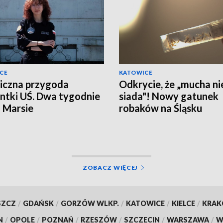
CE
KATOWICE
iczna przygoda
Odkrycie, że „mucha ni
ntki UŚ. Dwa tygodnie
siada"! Nowy gatunek
a Marsie
robaków na Śląsku
ZOBACZ WIĘCEJ
SZCZ
/
GDAŃSK
/
GORZÓW WLKP.
/
KATOWICE
/
KIELCE
/
KRA
N
/
OPOLE
/
POZNAŃ
/
RZESZÓW
/
SZCZECIN
/
WARSZAWA
/
W