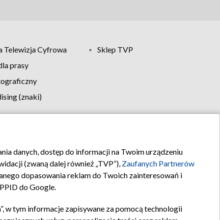
 Telewizja Cyfrowa
Sklep TVP
la prasy
tograficzny
sing (znaki)
klamy
Kontakt
rania danych, dostęp do informacji na Twoim urządzeniu
idacji (zwaną dalej również „TVP”),
Zaufanych Partnerów
anego dopasowania reklam do Twoich zainteresowań i
a PPID do Google.
”, w tym informacje zapisywane za pomocą technologii