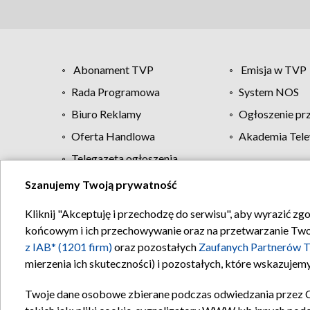
Abonament TVP
Emisja w TVP
Rada Programowa
System NOS
Biuro Reklamy
Ogłoszenie pr
Oferta Handlowa
Akademia Tele
Telegazeta ogłoszenia
Szanujemy Twoją prywatność
Regulamin TVP
Kliknij "Akceptuję i przechodzę do serwisu", aby wyrazić zg
końcowym i ich przechowywanie oraz na przetwarzanie Twoich
z IAB* (1201 firm)
oraz pozostałych
Zaufanych Partnerów T
mierzenia ich skuteczności) i pozostałych, które wskazujemy
Twoje dane osobowe zbierane podczas odwiedzania przez 