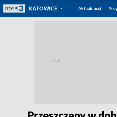
POWRÓT DO
KATOWICE
Aktualności
Pro
TVP REGIONY
Przeszczepy w dob