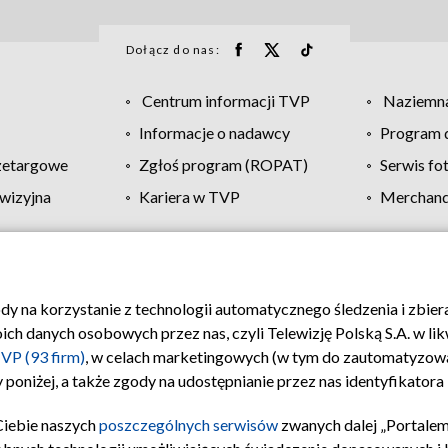
Dołącz do nas:
Centrum informacji TVP
Naziemna
Informacje o nadawcy
Program d
zetargowe
Zgłoś program (ROPAT)
Serwis fo
wizyjna
Kariera w TVP
Merchandi
Polityka prywatności
Moje zgody
Pomoc
Biuro re
ody na korzystanie z technologii automatycznego śledzenia i zbie
 danych osobowych przez nas, czyli Telewizję Polską S.A. w likw
VP (93 firm)
, w celach marketingowych (w tym do zautomatyzow
 poniżej, a także zgody na udostępnianie przez nas identyfikator
Ciebie naszych
poszczególnych serwisów
zwanych dalej „Portalem