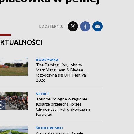
UDOSTĘPNIJ:
KTUALNOŚCI
ROZRYWKA
The Flaming Lips, Johnny
Marr, Yung Lean & Bladee -
rozpoczyna się OFF Festival
2026
SPORT
Tour de Pologne w regionie.
Kolarze przejechali przez
Gliwice czy Tychy, skończą na
Kocierzu
ŚRODOWISKO
Złota alga znów w Kanale