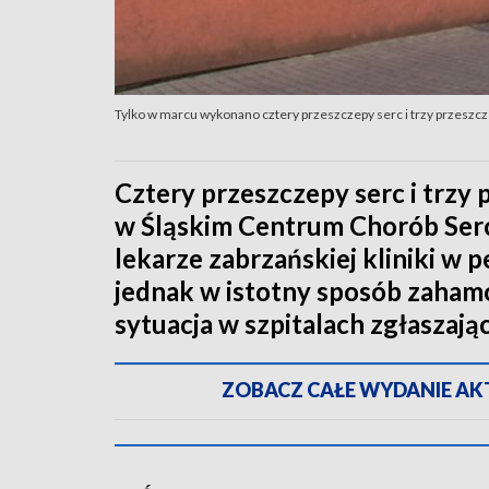
Tylko w marcu wykonano cztery przeszczepy serc i trzy przeszcz
Cztery przeszczepy serc i trz
w Śląskim Centrum Chorób Ser
lekarze zabrzańskiej kliniki w
jednak w istotny sposób zaham
sytuacja w szpitalach zgłaszają
ZOBACZ CAŁE WYDANIE AKTU