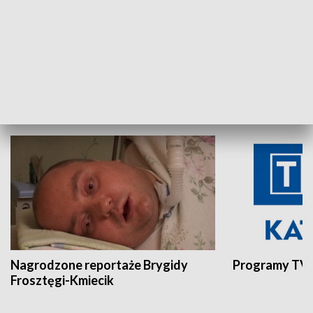
Aktualności sprzed lat
Z historią w tl
INNE
Nagrodzone reportaże Brygidy
Programy TVP
Frosztęgi-Kmiecik