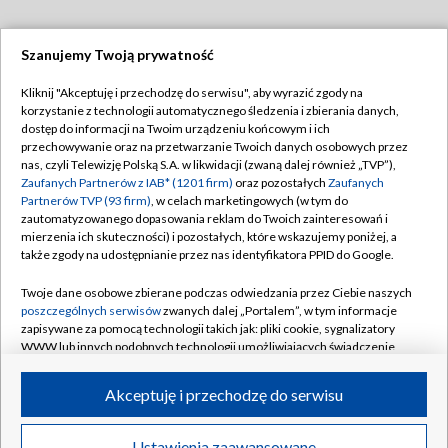
Szanujemy Twoją prywatność
Dołącz do nas:
Kliknij "Akceptuję i przechodzę do serwisu", aby wyrazić zgody na
korzystanie z technologii automatycznego śledzenia i zbierania danych,
TVP
dostęp do informacji na Twoim urządzeniu końcowym i ich
Abonament TVP
przechowywanie oraz na przetwarzanie Twoich danych osobowych przez
Regulamin TVP
nas, czyli Telewizję Polską S.A. w likwidacji (zwaną dalej również „TVP”),
Emisja w TVP
Polityka prywatności
Zaufanych Partnerów z IAB* (1201 firm)
oraz pozostałych
Zaufanych
Partnerów TVP (93 firm)
, w celach marketingowych (w tym do
Centrum informacji TVP
Moje zgody
zautomatyzowanego dopasowania reklam do Twoich zainteresowań i
mierzenia ich skuteczności) i pozostałych, które wskazujemy poniżej, a
Naziemna Telewizja Cyfrowa
Pomoc
także zgody na udostępnianie przez nas identyfikatora PPID do Google.
Sklep TVP
Biuro reklamy
Twoje dane osobowe zbierane podczas odwiedzania przez Ciebie naszych
Rada Programowa
Kontakt
poszczególnych serwisów
zwanych dalej „Portalem”, w tym informacje
zapisywane za pomocą technologii takich jak: pliki cookie, sygnalizatory
System NOS
WWW lub innych podobnych technologii umożliwiających świadczenie
dopasowanych i bezpiecznych usług, personalizację treści oraz reklam,
Informacje o nadawcy
Kanały
udostępnianie funkcji mediów społecznościowych oraz analizowanie
Akceptuję i przechodzę do serwisu
ruchu w Internecie.
Program dla prasy
©2026 Telewizja Polska S.A. w likwidacji
Biuro Reklamy
Twoje dane osobowe zbierane podczas odwiedzania przez Ciebie
Ustawienia zaawansowane