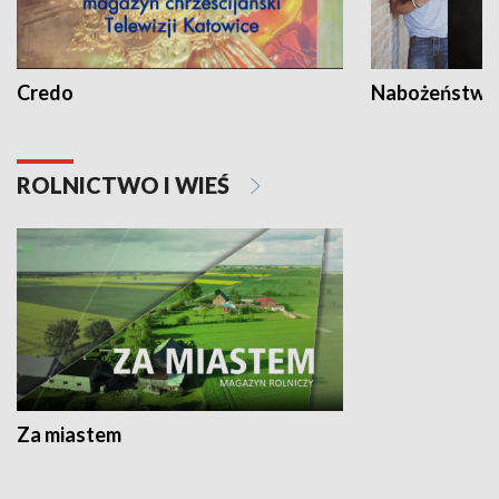
Credo
Nabożeństwa 
ROLNICTWO I WIEŚ
Za miastem