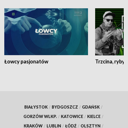
Łowcy pasjonatów
Trzcina, ryby 
BIAŁYSTOK
/
BYDGOSZCZ
/
GDAŃSK
/
GORZÓW WLKP.
/
KATOWICE
/
KIELCE
/
KRAKÓW
/
LUBLIN
/
ŁÓDŹ
/
OLSZTYN
/