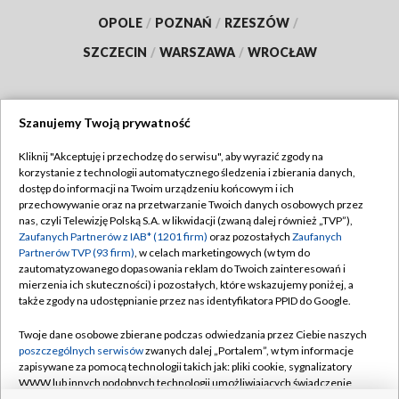
OPOLE
/
POZNAŃ
/
RZESZÓW
/
SZCZECIN
/
WARSZAWA
/
WROCŁAW
Szanujemy Twoją prywatność
Dołącz do nas:
Kliknij "Akceptuję i przechodzę do serwisu", aby wyrazić zgody na
korzystanie z technologii automatycznego śledzenia i zbierania danych,
TVP
dostęp do informacji na Twoim urządzeniu końcowym i ich
Abonament TVP
przechowywanie oraz na przetwarzanie Twoich danych osobowych przez
Regulamin TVP
nas, czyli Telewizję Polską S.A. w likwidacji (zwaną dalej również „TVP”),
Emisja w TVP
Polityka prywatności
Zaufanych Partnerów z IAB* (1201 firm)
oraz pozostałych
Zaufanych
Partnerów TVP (93 firm)
, w celach marketingowych (w tym do
Centrum informacji TVP
Moje zgody
zautomatyzowanego dopasowania reklam do Twoich zainteresowań i
mierzenia ich skuteczności) i pozostałych, które wskazujemy poniżej, a
Naziemna Telewizja Cyfrowa
Pomoc
także zgody na udostępnianie przez nas identyfikatora PPID do Google.
Sklep TVP
Biuro reklamy
Twoje dane osobowe zbierane podczas odwiedzania przez Ciebie naszych
Rada Programowa
Kontakt
poszczególnych serwisów
zwanych dalej „Portalem”, w tym informacje
zapisywane za pomocą technologii takich jak: pliki cookie, sygnalizatory
System NOS
WWW lub innych podobnych technologii umożliwiających świadczenie
dopasowanych i bezpiecznych usług, personalizację treści oraz reklam,