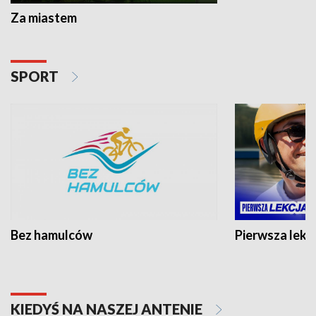
Za miastem
SPORT
Bez hamulców
Pierwsza lekc
KIEDYŚ NA NASZEJ ANTENIE