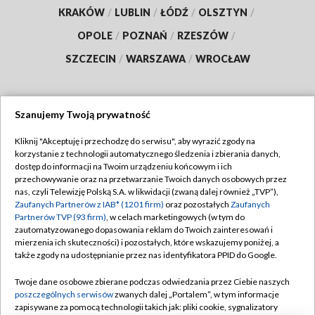
KRAKÓW
/
LUBLIN
/
ŁÓDŹ
/
OLSZTYN
/
OPOLE
/
POZNAŃ
/
RZESZÓW
/
SZCZECIN
/
WARSZAWA
/
WROCŁAW
Szanujemy Twoją prywatność
Dołącz do nas:
Kliknij "Akceptuję i przechodzę do serwisu", aby wyrazić zgody na
korzystanie z technologii automatycznego śledzenia i zbierania danych,
TVP
dostęp do informacji na Twoim urządzeniu końcowym i ich
Abonament TVP
przechowywanie oraz na przetwarzanie Twoich danych osobowych przez
Regulamin TVP
nas, czyli Telewizję Polską S.A. w likwidacji (zwaną dalej również „TVP”),
Emisja w TVP
Polityka prywatności
Zaufanych Partnerów z IAB* (1201 firm)
oraz pozostałych
Zaufanych
Partnerów TVP (93 firm)
, w celach marketingowych (w tym do
Centrum informacji TVP
Moje zgody
zautomatyzowanego dopasowania reklam do Twoich zainteresowań i
mierzenia ich skuteczności) i pozostałych, które wskazujemy poniżej, a
Naziemna Telewizja Cyfrowa
Pomoc
także zgody na udostępnianie przez nas identyfikatora PPID do Google.
Sklep TVP
Biuro reklamy
Twoje dane osobowe zbierane podczas odwiedzania przez Ciebie naszych
Rada Programowa
Kontakt
poszczególnych serwisów
zwanych dalej „Portalem”, w tym informacje
zapisywane za pomocą technologii takich jak: pliki cookie, sygnalizatory
System NOS