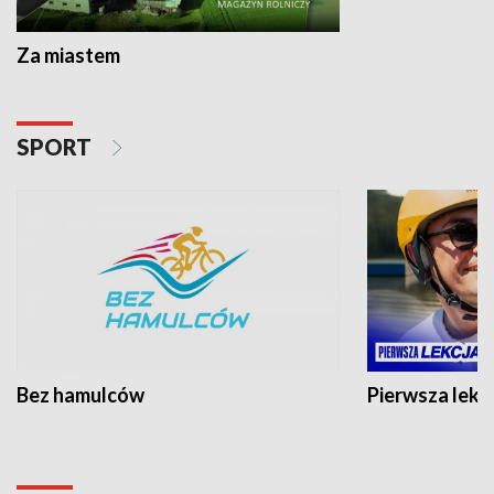
Za miastem
SPORT
Bez hamulców
Pierwsza lekc