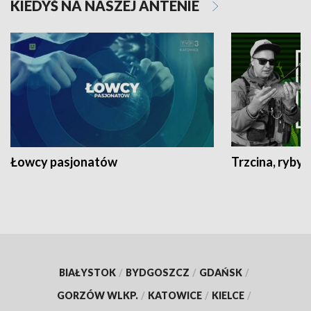
KIEDYŚ NA NASZEJ ANTENIE
Łowcy pasjonatów
Trzcina, ryby 
BIAŁYSTOK
/
BYDGOSZCZ
/
GDAŃSK
/
GORZÓW WLKP.
/
KATOWICE
/
KIELCE
/