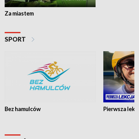
Za miastem
SPORT
Bez hamulców
Pierwsza lekc