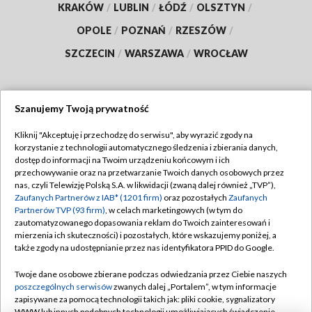
KRAKÓW
/
LUBLIN
/
ŁÓDŹ
/
OLSZTYN
/
OPOLE
/
POZNAŃ
/
RZESZÓW
/
SZCZECIN
/
WARSZAWA
/
WROCŁAW
Szanujemy Twoją prywatność
Dołącz do nas:
Kliknij "Akceptuję i przechodzę do serwisu", aby wyrazić zgody na
korzystanie z technologii automatycznego śledzenia i zbierania danych,
TVP
dostęp do informacji na Twoim urządzeniu końcowym i ich
Abonament TVP
przechowywanie oraz na przetwarzanie Twoich danych osobowych przez
Regulamin TVP
nas, czyli Telewizję Polską S.A. w likwidacji (zwaną dalej również „TVP”),
Emisja w TVP
Polityka prywatności
Zaufanych Partnerów z IAB* (1201 firm)
oraz pozostałych
Zaufanych
Partnerów TVP (93 firm)
, w celach marketingowych (w tym do
Centrum informacji TVP
Moje zgody
zautomatyzowanego dopasowania reklam do Twoich zainteresowań i
mierzenia ich skuteczności) i pozostałych, które wskazujemy poniżej, a
Naziemna Telewizja Cyfrowa
Pomoc
także zgody na udostępnianie przez nas identyfikatora PPID do Google.
Sklep TVP
Biuro reklamy
Twoje dane osobowe zbierane podczas odwiedzania przez Ciebie naszych
Rada Programowa
Kontakt
poszczególnych serwisów
zwanych dalej „Portalem”, w tym informacje
zapisywane za pomocą technologii takich jak: pliki cookie, sygnalizatory
System NOS
WWW lub innych podobnych technologii umożliwiających świadczenie