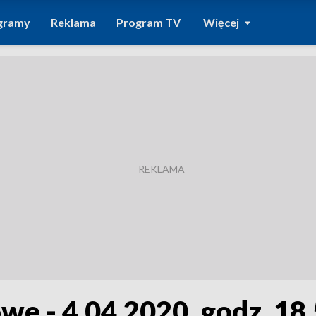
gramy
Reklama
Program TV
Więcej
we - 4.04.2020, godz. 18