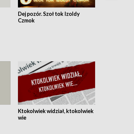
Dej pozór. Szoł tok Izoldy
Dzień z blisk
Czmok
Ktokolwiek widział, ktokolwiek
wie