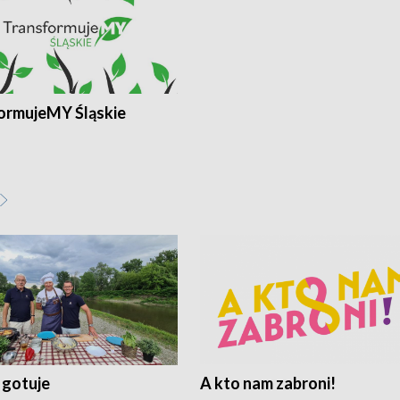
ormujeMY Śląskie
 gotuje
A kto nam zabroni!