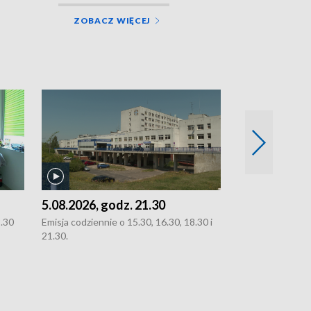
ZOBACZ WIĘCEJ
5.08.2026, godz. 21.30
5.08.2026, g
8.30
Emisja codziennie o 15.30, 16.30, 18.30 i
Emisja codziennie
21.30.
21.30.