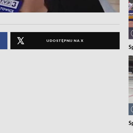
UDOSTĘPNIJ NA X
S
S