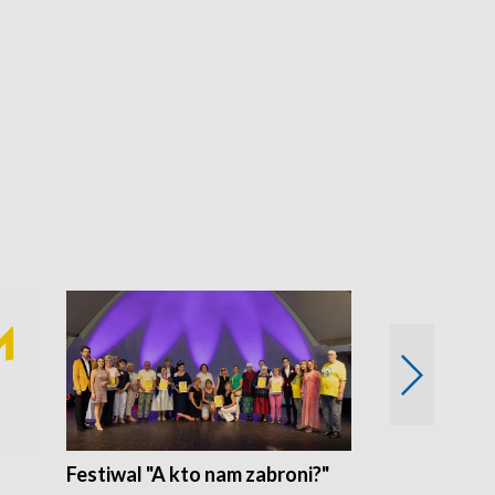
Festiwal "A kto nam zabroni?"
Mikrokosmo