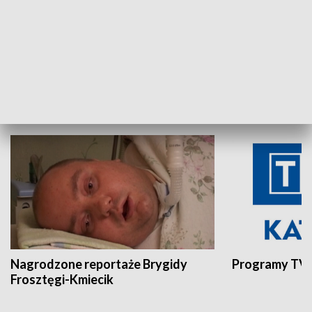
Aktualności sprzed lat
Z historią w tl
INNE
Nagrodzone reportaże Brygidy
Programy TVP
Frosztęgi-Kmiecik