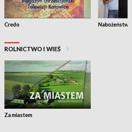
Credo
Nabożeństwa 
ROLNICTWO I WIEŚ
Za miastem