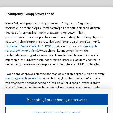
Szanujemy Twoją prywatność
Dołącz do nas:
Kliknij "Akceptuję i przechodzę do serwisu", aby wyrazić zgody na
korzystanie z technologii automatycznego śledzenia i zbierania danych,
TVP
dostęp do informacji na Twoim urządzeniu końcowym i ich
Abonament TVP
przechowywanie oraz na przetwarzanie Twoich danych osobowych przez
Regulamin TVP
nas, czyli Telewizję Polską S.A. w likwidacji (zwaną dalej również „TVP”),
Emisja w TVP
Polityka prywatności
Zaufanych Partnerów z IAB* (1201 firm)
oraz pozostałych
Zaufanych
Partnerów TVP (93 firm)
, w celach marketingowych (w tym do
Centrum informacji TVP
Moje zgody
zautomatyzowanego dopasowania reklam do Twoich zainteresowań i
mierzenia ich skuteczności) i pozostałych, które wskazujemy poniżej, a
Naziemna Telewizja Cyfrowa
Pomoc
także zgody na udostępnianie przez nas identyfikatora PPID do Google.
Sklep TVP
Biuro reklamy
Twoje dane osobowe zbierane podczas odwiedzania przez Ciebie naszych
Rada Programowa
Kontakt
poszczególnych serwisów
zwanych dalej „Portalem”, w tym informacje
zapisywane za pomocą technologii takich jak: pliki cookie, sygnalizatory
System NOS
WWW lub innych podobnych technologii umożliwiających świadczenie
dopasowanych i bezpiecznych usług, personalizację treści oraz reklam,
Informacje o nadawcy
Kanały
udostępnianie funkcji mediów społecznościowych oraz analizowanie
Akceptuję i przechodzę do serwisu
ruchu w Internecie.
Program dla prasy
©2026 Telewizja Polska S.A. w likwidacji
Biuro Reklamy
Twoje dane osobowe zbierane podczas odwiedzania przez Ciebie
Ustawienia zaawansowane