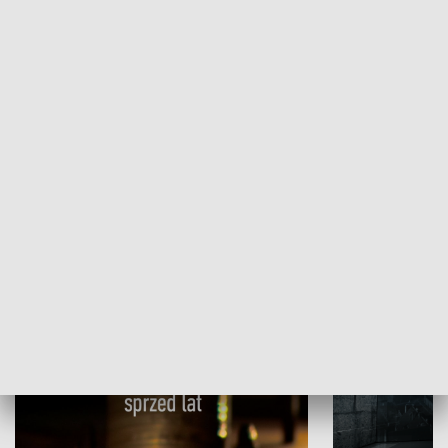
Papyn pyto
Rączka gotuje
HISTORIA