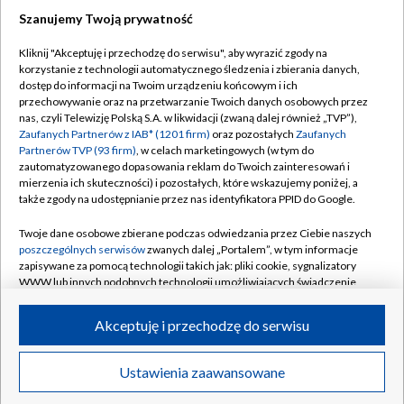
Szanujemy Twoją prywatność
Dołącz do nas:
Kliknij "Akceptuję i przechodzę do serwisu", aby wyrazić zgody na
korzystanie z technologii automatycznego śledzenia i zbierania danych,
TVP
dostęp do informacji na Twoim urządzeniu końcowym i ich
Abonament TVP
przechowywanie oraz na przetwarzanie Twoich danych osobowych przez
Regulamin TVP
nas, czyli Telewizję Polską S.A. w likwidacji (zwaną dalej również „TVP”),
Emisja w TVP
Polityka prywatności
Zaufanych Partnerów z IAB* (1201 firm)
oraz pozostałych
Zaufanych
Partnerów TVP (93 firm)
, w celach marketingowych (w tym do
Centrum informacji TVP
Moje zgody
zautomatyzowanego dopasowania reklam do Twoich zainteresowań i
mierzenia ich skuteczności) i pozostałych, które wskazujemy poniżej, a
Naziemna Telewizja Cyfrowa
Pomoc
także zgody na udostępnianie przez nas identyfikatora PPID do Google.
Sklep TVP
Biuro reklamy
Twoje dane osobowe zbierane podczas odwiedzania przez Ciebie naszych
Rada Programowa
Kontakt
poszczególnych serwisów
zwanych dalej „Portalem”, w tym informacje
zapisywane za pomocą technologii takich jak: pliki cookie, sygnalizatory
System NOS
WWW lub innych podobnych technologii umożliwiających świadczenie
dopasowanych i bezpiecznych usług, personalizację treści oraz reklam,
Informacje o nadawcy
Kanały
udostępnianie funkcji mediów społecznościowych oraz analizowanie
Akceptuję i przechodzę do serwisu
ruchu w Internecie.
Program dla prasy
©2026 Telewizja Polska S.A. w likwidacji
Biuro Reklamy
Twoje dane osobowe zbierane podczas odwiedzania przez Ciebie
Ustawienia zaawansowane
poszczególnych serwisów
na Portalu, takie jak adresy IP, identyfikatory
Ogłoszenie przetargowe
Twoich urządzeń końcowych i identyfikatory plików cookie, informacje o