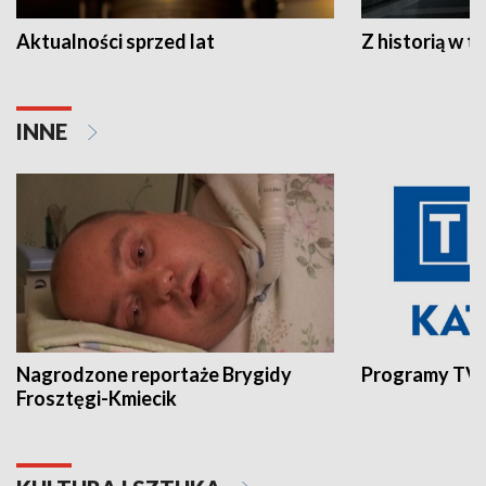
Aktualności sprzed lat
Z historią w tl
INNE
Nagrodzone reportaże Brygidy
Programy TVP
Frosztęgi-Kmiecik