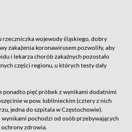
iu rzeczniczka wojewody śląskiego, dobry
jawy zakażenia koronawirusem pozwoliły, aby
du i lekarza chorób zakaźnych pozostało
nych części regionu, u których testy dały
że ponadto pięć próbek z wynikami dodatnimi
ęcinie w pow. lublinieckim (cztery z nich
rzu, jedna do szpitala w Częstochowie).
i wynikami pochodzi od osób przebywających
 ochrony zdrowia.