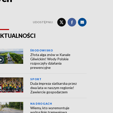
UDOSTĘPNIJ:
KTUALNOŚCI
ŚRODOWISKO
Złota alga znów w Kanale
Gliwickim! Wody Polskie
rozpoczęły działania
prewencyjne
SPORT
Duża impreza siatkarska przez
dwa lata w naszym regionie!
Zawiercie gospodarzem
NA DROGACH
Wiemy, kto wyremontuje
ważną linię tramwajową.