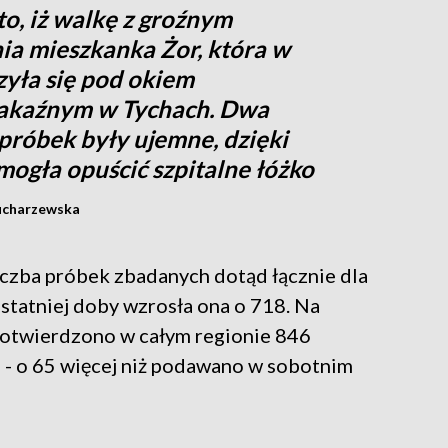
o, iż walkę z groźnym
ia mieszkanka Żor, która w
zyła się pod okiem
 zakaźnym w Tychach. Dwa
próbek były ujemne, dzięki
mogła opuścić szpitalne łóżko
Kucharzewska
czba próbek zbadanych dotąd łącznie dla
 ostatniej doby wzrosła ona o 718. Na
 potwierdzono w całym regionie 846
- o 65 więcej niż podawano w sobotnim