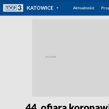
POWRÓT DO
KATOWICE
Aktualności
Pro
TVP REGIONY
44. ofiara koronaw