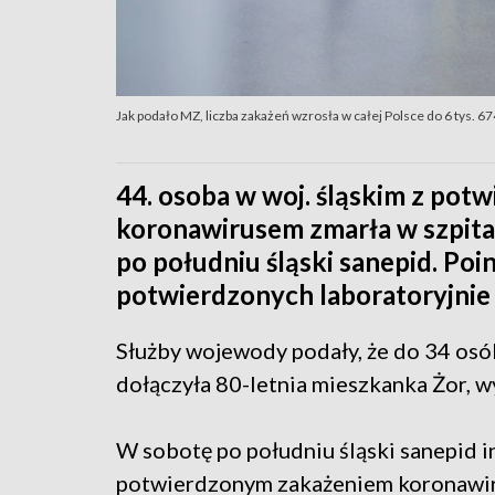
Jak podało MZ, liczba zakażeń wzrosła w całej Polsce do 6 tys. 6
44. osoba w woj. śląskim z po
koronawirusem zmarła w szpital
po południu śląski sanepid. Po
potwierdzonych laboratoryjnie 
Służby wojewody podały, że do 34 osó
dołączyła 80-letnia mieszkanka Żor, 
W sobotę po południu śląski sanepid 
potwierdzonym zakażeniem koronawiru