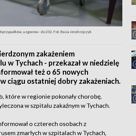
74 przypadków, a zgonów - do 232. Fot. Basia Jendrzejczyk
twierdzonym zakażeniem
u w Tychach - przekazał w niedzielę
informował też o 65 nowych
w ciągu ostatniej dobry zakażeniach.
b, które w regionie pokonały chorobę,
wyleczona w szpitalu zakaźnym w Tychach.
informował o czterech osobach z
sem zmarłych w szpitalach w Tychach,