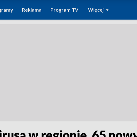
gramy
Reklama
Program TV
Więcej
irusa w regionie, 65 now