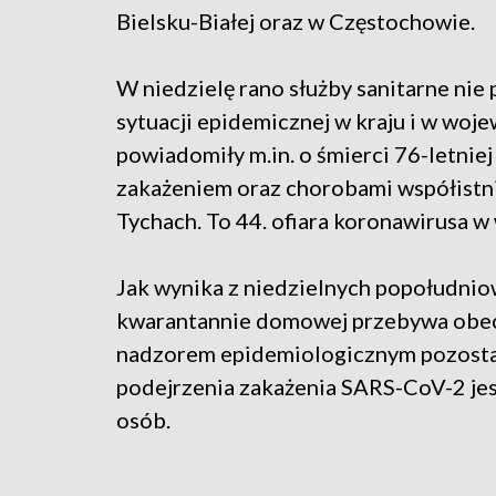
Bielsku-Białej oraz w Częstochowie.
W niedzielę rano służby sanitarne nie
sytuacji epidemicznej w kraju i w woj
powiadomiły m.in. o śmierci 76-letnie
zakażeniem oraz chorobami współistni
Tychach. To 44. ofiara koronawirusa w 
Jak wynika z niedzielnych popołudni
kwarantannie domowej przebywa obecni
nadzorem epidemiologicznym pozostaj
podejrzenia zakażenia SARS-CoV-2 je
osób.