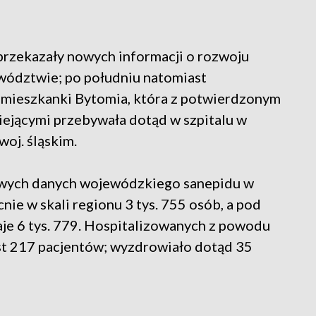
 przekazały nowych informacji o rozwoju
ewództwie; po południu natomiast
j mieszkanki Bytomia, która z potwierdzonym
ejącymi przebywała dotąd w szpitalu w
woj. śląskim.
owych danych wojewódzkiego sanepidu w
e w skali regionu 3 tys. 755 osób, a pod
e 6 tys. 779. Hospitalizowanych z powodu
st 217 pacjentów; wyzdrowiało dotąd 35