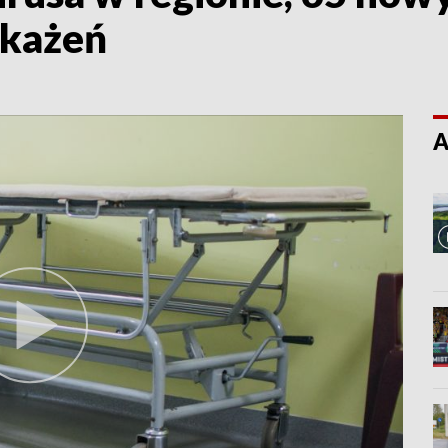
akażeń
A