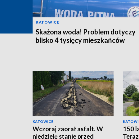
KATOWICE
Skażona woda! Problem dotyczy
blisko 4 tysięcy mieszkańców
KATOWICE
KATOWI
Wczoraj zaorał asfalt. W
150 l
niedzielę stanie przed
Teraz