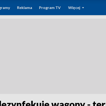
gramy
Reklama
Program TV
Więcej
ezynfekuje wagony - ter