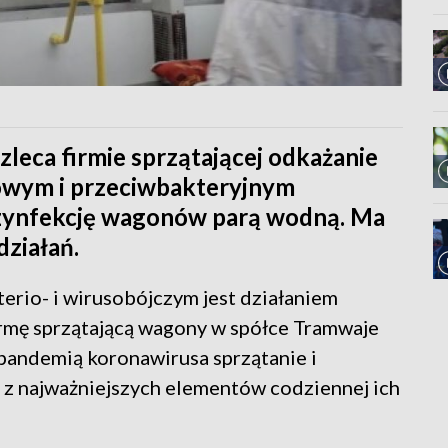
zleca firmie sprzątającej odkażanie
owym i przeciwbakteryjnym
ezynfekcję wagonów parą wodną. Ma
działań.
rio- i wirusobójczym jest działaniem
mę sprzątającą wagony w spółce Tramwaje
 pandemią koronawirusa sprzątanie i
 z najważniejszych elementów codziennej ich