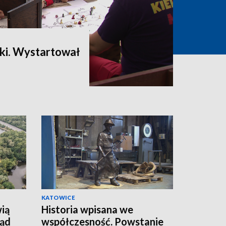
yki. Wystartował
KATOWICE
ią
Historia wpisana we
ząd
współczesność. Powstanie