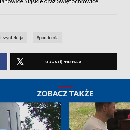
ianowice Śląskie oraz Świętochłowice.
dezynfekcja
#pandemia
UDOSTĘPNIJ NA X
ZOBACZ TAKŻE