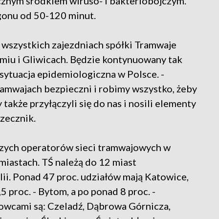
cznym środkiem wiruso- i bakteriobójczym.
agonu od 50-120 minut.
wszystkich zajezdniach spółki Tramwaje
omiu i Gliwicach. Będzie kontynuowany tak
sytuacja epidemiologiczna w Polsce. -
ramwajach bezpieczni i robimy wszystko, żeby
także przyłączyli się do nas i nosili elementy
zecznik.
szych operatorów sieci tramwajowych w
 miastach. TŚ należą do 12 miast
i. Ponad 47 proc. udziałów mają Katowice,
5 proc. - Bytom, a po ponad 8 proc. -
owcami są: Czeladź, Dąbrowa Górnicza,