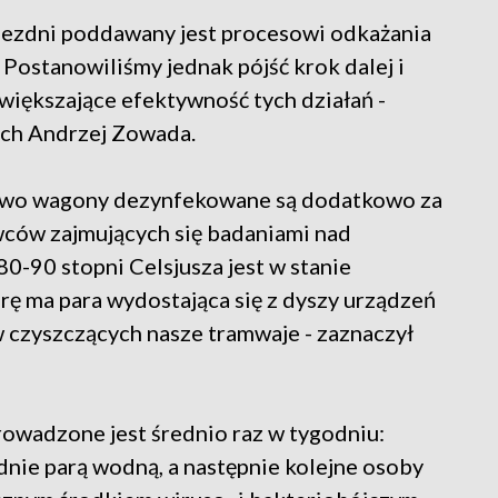
zajezdni poddawany jest procesowi odkażania
Postanowiliśmy jednak pójść krok dalej i
iększające efektywność tych działań -
ich Andrzej Zowada.
sowo wagony dezynfekowane są dodatkowo za
ców zajmujących się badaniami nad
0-90 stopni Celsjusza jest w stanie
ę ma para wydostająca się z dyszy urządzeń
czyszczących nasze tramwaje - zaznaczył
wadzone jest średnio raz w tygodniu:
dnie parą wodną, a następnie kolejne osoby