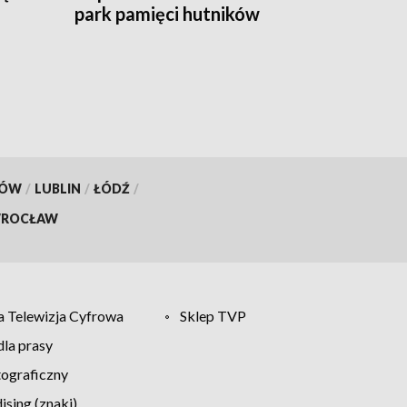
park pamięci hutników
KÓW
/
LUBLIN
/
ŁÓDŹ
/
ROCŁAW
 Telewizja Cyfrowa
Sklep TVP
la prasy
tograficzny
sing (znaki)