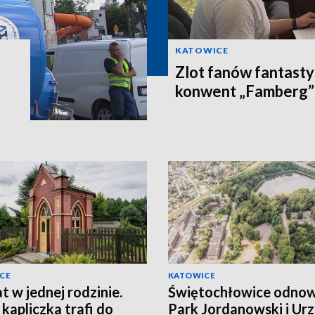
KATOWICE
Zlot fanów fantast
konwent „Famberg”
CE
KATOWICE
at w jednej rodzinie.
Świętochłowice odnow
 kapliczka trafi do
Park Jordanowski i Ur