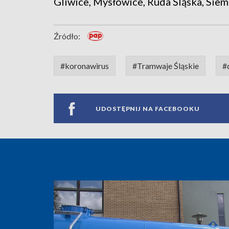
Gliwice, Mysłowice, Ruda Śląska, Siem
Źródło:
#koronawirus
#Tramwaje Śląskie
#
UDOSTĘPNIJ NA FACEBOOKU