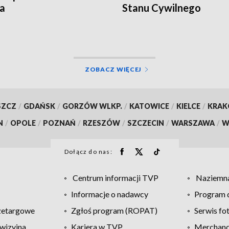
a
Stanu Cywilnego
ZOBACZ WIĘCEJ
SZCZ
/
GDAŃSK
/
GORZÓW WLKP.
/
KATOWICE
/
KIELCE
/
KRA
N
/
OPOLE
/
POZNAŃ
/
RZESZÓW
/
SZCZECIN
/
WARSZAWA
/
W
Dołącz do nas:
Centrum informacji TVP
Naziemna
Informacje o nadawcy
Program d
zetargowe
Zgłoś program (ROPAT)
Serwis fo
wizyjna
Kariera w TVP
Merchandi