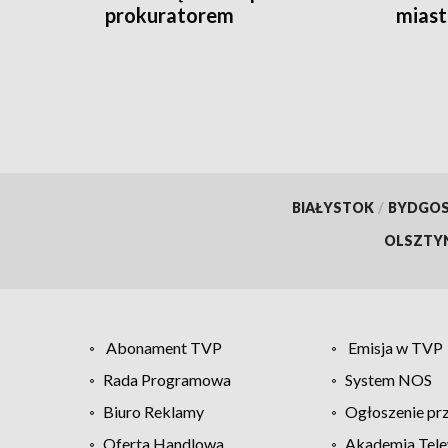
prokuratorem
miast
BIAŁYSTOK
/
BYDGO
OLSZTY
Abonament TVP
Emisja w TVP
Rada Programowa
System NOS
Biuro Reklamy
Ogłoszenie pr
Oferta Handlowa
Akademia Tele