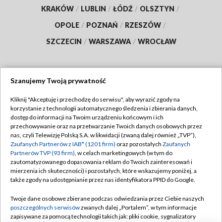
KRAKÓW
/
LUBLIN
/
ŁÓDŹ
/
OLSZTYN
/
OPOLE
/
POZNAŃ
/
RZESZÓW
/
SZCZECIN
/
WARSZAWA
/
WROCŁAW
Szanujemy Twoją prywatność
Dołącz do nas:
Kliknij "Akceptuję i przechodzę do serwisu", aby wyrazić zgody na
korzystanie z technologii automatycznego śledzenia i zbierania danych,
TVP
dostęp do informacji na Twoim urządzeniu końcowym i ich
Abonament TVP
przechowywanie oraz na przetwarzanie Twoich danych osobowych przez
Regulamin TVP
nas, czyli Telewizję Polską S.A. w likwidacji (zwaną dalej również „TVP”),
Emisja w TVP
Polityka prywatności
Zaufanych Partnerów z IAB* (1201 firm)
oraz pozostałych
Zaufanych
Partnerów TVP (93 firm)
, w celach marketingowych (w tym do
Centrum informacji TVP
Moje zgody
zautomatyzowanego dopasowania reklam do Twoich zainteresowań i
mierzenia ich skuteczności) i pozostałych, które wskazujemy poniżej, a
Naziemna Telewizja Cyfrowa
Pomoc
także zgody na udostępnianie przez nas identyfikatora PPID do Google.
Sklep TVP
Biuro reklamy
Twoje dane osobowe zbierane podczas odwiedzania przez Ciebie naszych
Rada Programowa
Kontakt
poszczególnych serwisów
zwanych dalej „Portalem”, w tym informacje
zapisywane za pomocą technologii takich jak: pliki cookie, sygnalizatory
System NOS