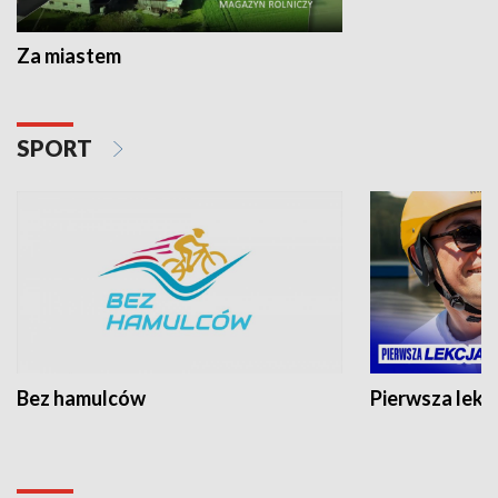
Za miastem
SPORT
Bez hamulców
Pierwsza lekc