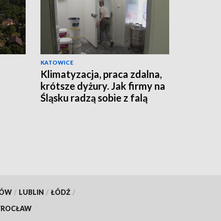
KATOWICE
Klimatyzacja, praca zdalna,
krótsze dyżury. Jak firmy na
Śląsku radzą sobie z falą
ańców
upałów?
KÓW
/
LUBLIN
/
ŁÓDŹ
/
ROCŁAW