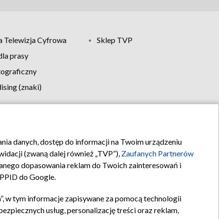
 Telewizja Cyfrowa
Sklep TVP
la prasy
tograficzny
sing (znaki)
klamy
Kontakt
rania danych, dostęp do informacji na Twoim urządzeniu
idacji (zwaną dalej również „TVP”),
Zaufanych Partnerów
anego dopasowania reklam do Twoich zainteresowań i
a PPID do Google.
”, w tym informacje zapisywane za pomocą technologii
zpiecznych usług, personalizację treści oraz reklam,