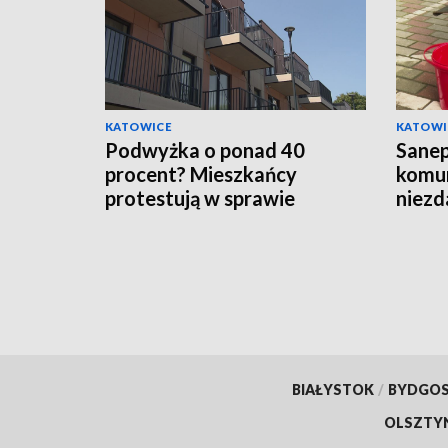
KATOWICE
KATOWI
Podwyżka o ponad 40
Sanep
procent? Mieszkańcy
komun
protestują w sprawie
niezd
czynszu
BIAŁYSTOK
/
BYDGO
OLSZTY