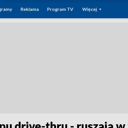
gramy
Reklama
Program TV
Więcej
pu drive-thru - ruszają