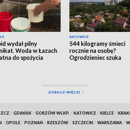
CE
KATOWICE
id wydał pilny
544 kilogramy śmieci
ikat. Woda w Łazach
rocznie na osobę?
atna do spożycia
Ogrodzieniec szuka
„zaginionych" mieszk
ZOBACZ WIĘCEJ
SZCZ
/
GDAŃSK
/
GORZÓW WLKP.
/
KATOWICE
/
KIELCE
/
KRA
N
/
OPOLE
/
POZNAŃ
/
RZESZÓW
/
SZCZECIN
/
WARSZAWA
/
W