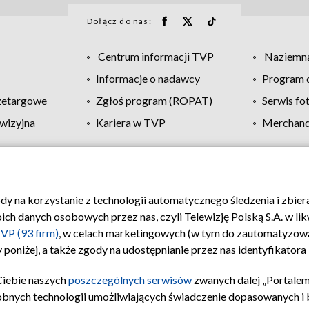
Dołącz do nas:
Centrum informacji TVP
Naziemna
Informacje o nadawcy
Program d
zetargowe
Zgłoś program (ROPAT)
Serwis fo
wizyjna
Kariera w TVP
Merchandi
Polityka prywatności
Moje zgody
Pomoc
Biuro re
ody na korzystanie z technologii automatycznego śledzenia i zbie
 danych osobowych przez nas, czyli Telewizję Polską S.A. w likw
VP (93 firm)
, w celach marketingowych (w tym do zautomatyzow
 poniżej, a także zgody na udostępnianie przez nas identyfikator
Ciebie naszych
poszczególnych serwisów
zwanych dalej „Portalem
obnych technologii umożliwiających świadczenie dopasowanych i be