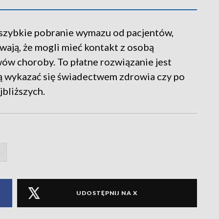
a szybkie pobranie wymazu od pacjentów,
wają, że mogli mieć kontakt z osobą
wów choroby. To płatne rozwiązanie jest
ą wykazać się świadectwem zdrowia czy po
jbliższych.
s
UDOSTĘPNIJ NA X