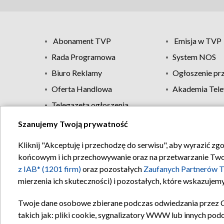
Abonament TVP
Emisja w TVP
Rada Programowa
System NOS
Biuro Reklamy
Ogłoszenie pr
Oferta Handlowa
Akademia Tele
Telegazeta ogłoszenia
Szanujemy Twoją prywatność
Regulamin TVP
Kliknij "Akceptuję i przechodzę do serwisu", aby wyrazić zg
końcowym i ich przechowywanie oraz na przetwarzanie Twoich
z IAB* (1201 firm)
oraz pozostałych
Zaufanych Partnerów T
mierzenia ich skuteczności) i pozostałych, które wskazujemy
Twoje dane osobowe zbierane podczas odwiedzania przez 
takich jak: pliki cookie, sygnalizatory WWW lub innych pod