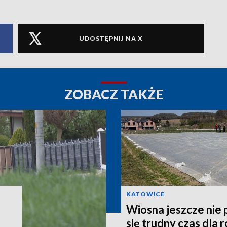
UDOSTĘPNIJ NA X
ZOBACZ TAKŻE
KATOWICE
Wiosna jeszcze nie 
się trudny czas dla 