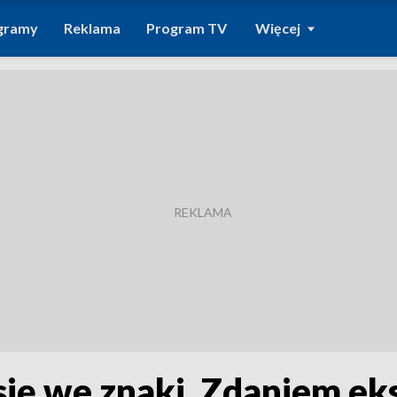
gramy
Reklama
Program TV
Więcej
się we znaki. Zdaniem ek