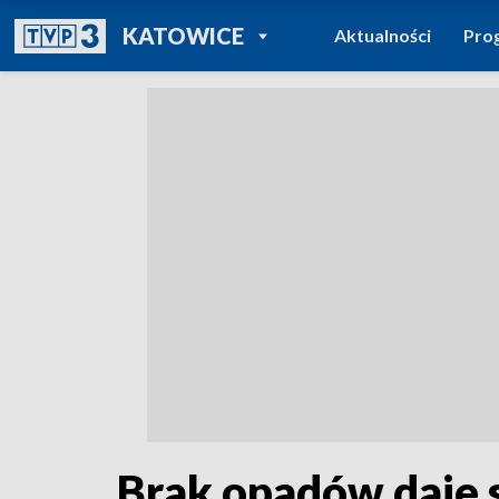
POWRÓT DO
KATOWICE
Aktualności
Pro
TVP REGIONY
Brak opadów daje 