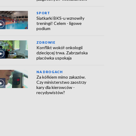
SPORT
Siatkarki BKS-u wznowiły
treningi! Celem - ligowe
podium
ZDROWIE
Konflikt wokół onkologii
dziecięcej trwa. Zabrzańska
placówka uspokaja
NA DROGACH
Za kółkiem mimo zakazów.
Czy ministerstwo zaostrzy
kary dla kierowców -
recydywistów?