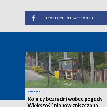
UDOSTĘPNIJ NA FACEBOOKU
KATOWICE
Rolnicy bezradni wobec pogody.
Większość plonów zniszczona