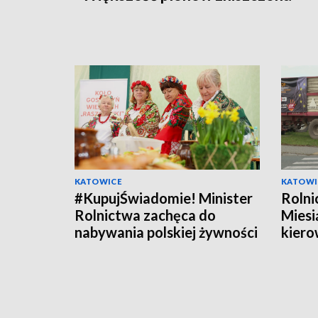
KATOWICE
KATOWI
#KupujŚwiadomie! Minister
Rolni
Rolnictwa zachęca do
Miesi
nabywania polskiej żywności
kier