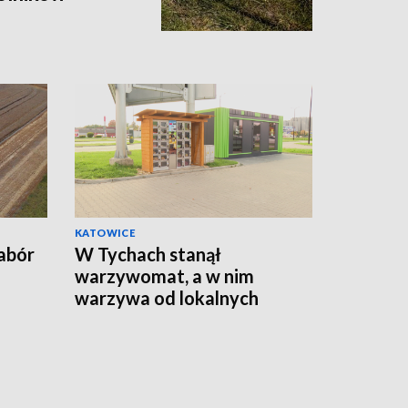
KATOWICE
abór
W Tychach stanął
warzywomat, a w nim
warzywa od lokalnych
rolników