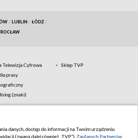
KÓW
/
LUBLIN
/
ŁÓDŹ
/
ROCŁAW
 Telewizja Cyfrowa
Sklep TVP
la prasy
tograficzny
sing (znaki)
klamy
Kontakt
rania danych, dostęp do informacji na Twoim urządzeniu
idacji (zwaną dalej również „TVP”),
Zaufanych Partnerów