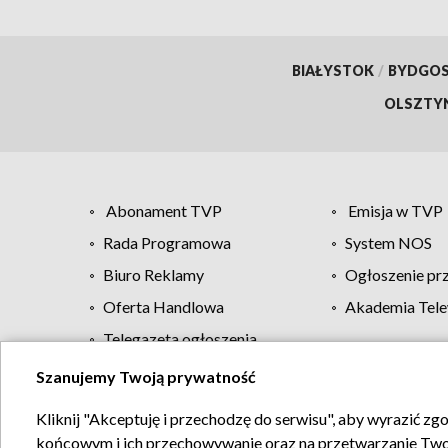
BIAŁYSTOK
/
BYDGO
OLSZTY
Abonament TVP
Emisja w TVP
Rada Programowa
System NOS
Biuro Reklamy
Ogłoszenie pr
Oferta Handlowa
Akademia Tele
Telegazeta ogłoszenia
Szanujemy Twoją prywatność
Regulamin TVP
Kliknij "Akceptuję i przechodzę do serwisu", aby wyrazić zg
końcowym i ich przechowywanie oraz na przetwarzanie Twoich