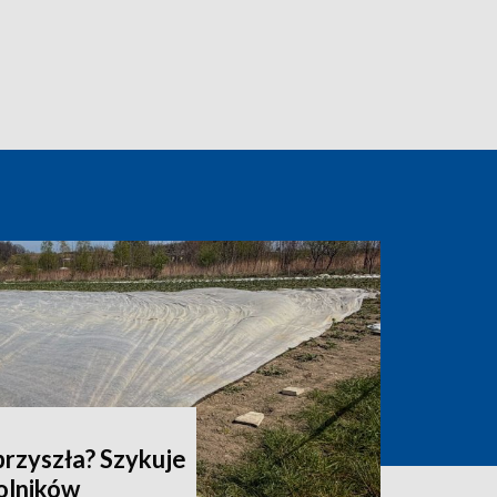
przyszła? Szykuje
rolników