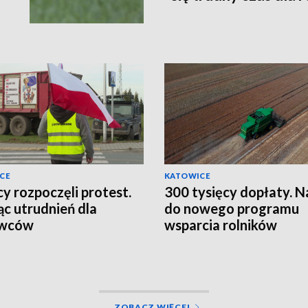
CE
KATOWICE
cy rozpoczęli protest.
300 tysięcy dopłaty. N
ąc utrudnień dla
do nowego programu
owców
wsparcia rolników
ZOBACZ WIĘCEJ