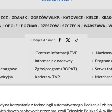
SZCZ
/
GDAŃSK
/
GORZÓW WLKP.
/
KATOWICE
/
KIELCE
/
KRA
N
/
OPOLE
/
POZNAŃ
/
RZESZÓW
/
SZCZECIN
/
WARSZAWA
/
W
Dołącz do nas:
Centrum informacji TVP
Naziemna
Informacje o nadawcy
Program d
zetargowe
Zgłoś program (ROPAT)
Serwis fo
wizyjna
Kariera w TVP
Merchandi
Polityka prywatności
Moje zgody
Pomoc
Biuro re
ody na korzystanie z technologii automatycznego śledzenia i zbie
 danych osobowych przez nas, czyli Telewizję Polską S.A. w likw