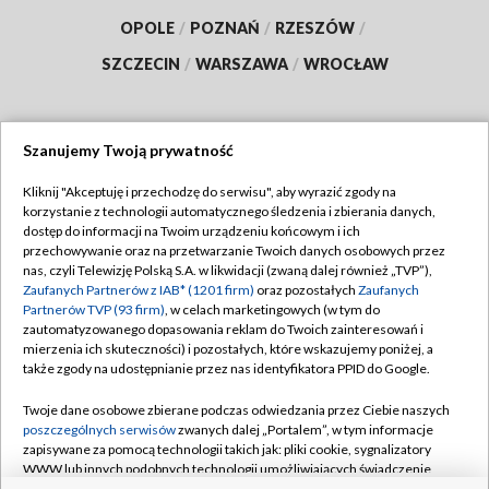
OPOLE
/
POZNAŃ
/
RZESZÓW
/
SZCZECIN
/
WARSZAWA
/
WROCŁAW
Szanujemy Twoją prywatność
Dołącz do nas:
Kliknij "Akceptuję i przechodzę do serwisu", aby wyrazić zgody na
korzystanie z technologii automatycznego śledzenia i zbierania danych,
TVP
dostęp do informacji na Twoim urządzeniu końcowym i ich
Abonament TVP
przechowywanie oraz na przetwarzanie Twoich danych osobowych przez
Regulamin TVP
nas, czyli Telewizję Polską S.A. w likwidacji (zwaną dalej również „TVP”),
Emisja w TVP
Polityka prywatności
Zaufanych Partnerów z IAB* (1201 firm)
oraz pozostałych
Zaufanych
Partnerów TVP (93 firm)
, w celach marketingowych (w tym do
Centrum informacji TVP
Moje zgody
zautomatyzowanego dopasowania reklam do Twoich zainteresowań i
mierzenia ich skuteczności) i pozostałych, które wskazujemy poniżej, a
Naziemna Telewizja Cyfrowa
Pomoc
także zgody na udostępnianie przez nas identyfikatora PPID do Google.
Sklep TVP
Biuro reklamy
Twoje dane osobowe zbierane podczas odwiedzania przez Ciebie naszych
Rada Programowa
Kontakt
poszczególnych serwisów
zwanych dalej „Portalem”, w tym informacje
zapisywane za pomocą technologii takich jak: pliki cookie, sygnalizatory
System NOS
WWW lub innych podobnych technologii umożliwiających świadczenie
dopasowanych i bezpiecznych usług, personalizację treści oraz reklam,