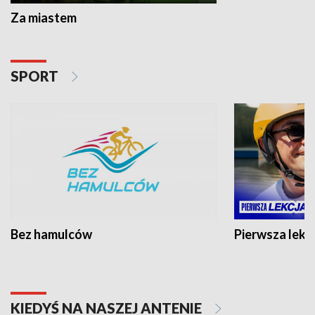
Za miastem
SPORT
Bez hamulców
Pierwsza lekc
KIEDYŚ NA NASZEJ ANTENIE