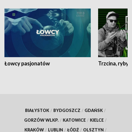
Łowcy pasjonatów
Trzcina, ryby 
BIAŁYSTOK
/
BYDGOSZCZ
/
GDAŃSK
/
GORZÓW WLKP.
/
KATOWICE
/
KIELCE
/
KRAKÓW
/
LUBLIN
/
ŁÓDŹ
/
OLSZTYN
/