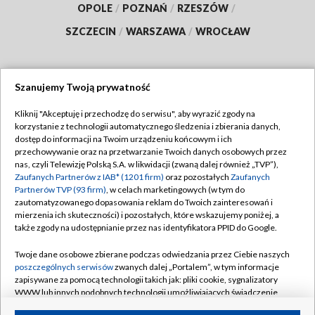
OPOLE
/
POZNAŃ
/
RZESZÓW
/
SZCZECIN
/
WARSZAWA
/
WROCŁAW
Szanujemy Twoją prywatność
Dołącz do nas:
Kliknij "Akceptuję i przechodzę do serwisu", aby wyrazić zgody na
korzystanie z technologii automatycznego śledzenia i zbierania danych,
TVP
dostęp do informacji na Twoim urządzeniu końcowym i ich
Abonament TVP
przechowywanie oraz na przetwarzanie Twoich danych osobowych przez
Regulamin TVP
nas, czyli Telewizję Polską S.A. w likwidacji (zwaną dalej również „TVP”),
Emisja w TVP
Polityka prywatności
Zaufanych Partnerów z IAB* (1201 firm)
oraz pozostałych
Zaufanych
Partnerów TVP (93 firm)
, w celach marketingowych (w tym do
Centrum informacji TVP
Moje zgody
zautomatyzowanego dopasowania reklam do Twoich zainteresowań i
mierzenia ich skuteczności) i pozostałych, które wskazujemy poniżej, a
Naziemna Telewizja Cyfrowa
Pomoc
także zgody na udostępnianie przez nas identyfikatora PPID do Google.
Sklep TVP
Biuro reklamy
Twoje dane osobowe zbierane podczas odwiedzania przez Ciebie naszych
Rada Programowa
Kontakt
poszczególnych serwisów
zwanych dalej „Portalem”, w tym informacje
zapisywane za pomocą technologii takich jak: pliki cookie, sygnalizatory
System NOS
WWW lub innych podobnych technologii umożliwiających świadczenie
dopasowanych i bezpiecznych usług, personalizację treści oraz reklam,
Informacje o nadawcy
Kanały