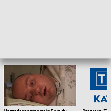
Aktualności sprzed lat
Z historią w tl
INNE