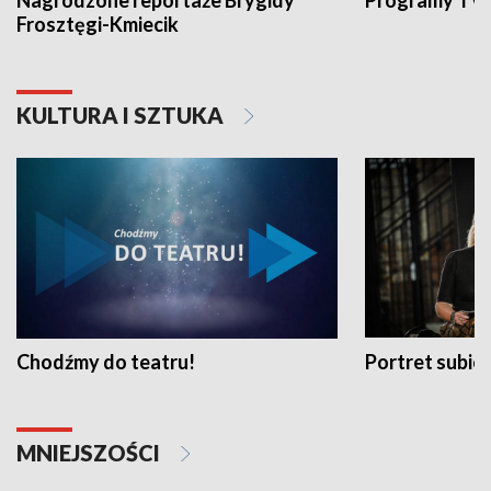
Nagrodzone reportaże Brygidy
Programy TVP
Frosztęgi-Kmiecik
KULTURA I SZTUKA
Chodźmy do teatru!
Portret subi
MNIEJSZOŚCI