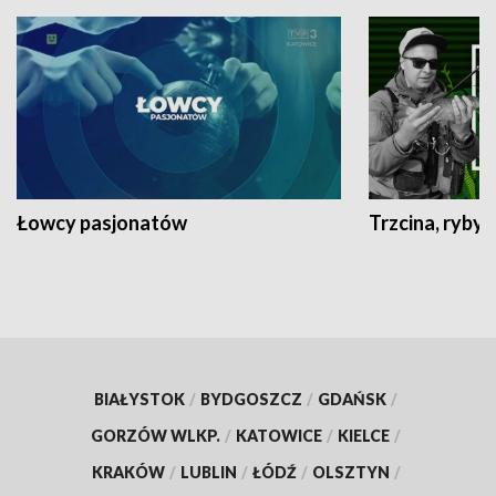
Łowcy pasjonatów
Trzcina, ryby 
BIAŁYSTOK
/
BYDGOSZCZ
/
GDAŃSK
/
GORZÓW WLKP.
/
KATOWICE
/
KIELCE
/
KRAKÓW
/
LUBLIN
/
ŁÓDŹ
/
OLSZTYN
/