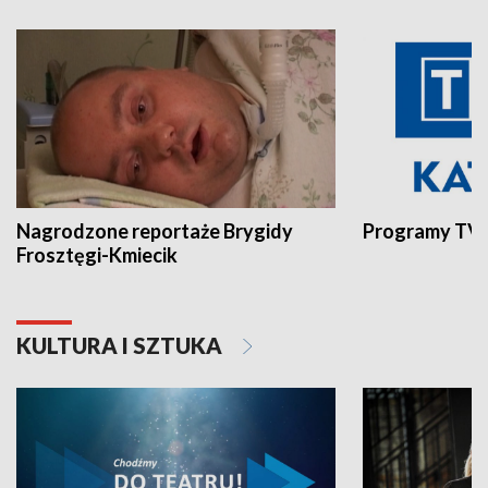
Nagrodzone reportaże Brygidy
Programy TVP
Frosztęgi-Kmiecik
KULTURA I SZTUKA