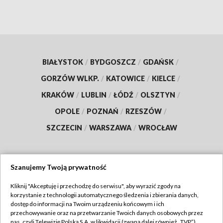
BIAŁYSTOK
/
BYDGOSZCZ
/
GDAŃSK
/
GORZÓW WLKP.
/
KATOWICE
/
KIELCE
/
KRAKÓW
/
LUBLIN
/
ŁÓDŹ
/
OLSZTYN
/
OPOLE
/
POZNAŃ
/
RZESZÓW
/
SZCZECIN
/
WARSZAWA
/
WROCŁAW
Szanujemy Twoją prywatność
Dołącz do nas:
Kliknij "Akceptuję i przechodzę do serwisu", aby wyrazić zgody na
korzystanie z technologii automatycznego śledzenia i zbierania danych,
TVP
dostęp do informacji na Twoim urządzeniu końcowym i ich
Abonament TVP
przechowywanie oraz na przetwarzanie Twoich danych osobowych przez
Regulamin TVP
nas, czyli Telewizję Polską S.A. w likwidacji (zwaną dalej również „TVP”),