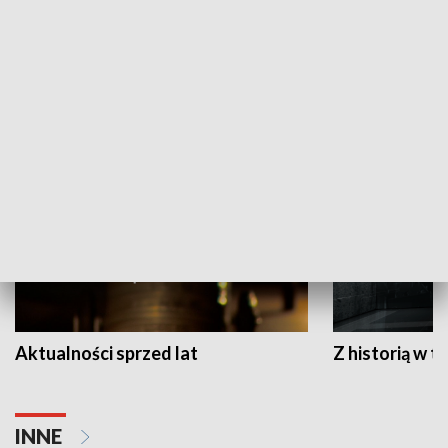
Papyn pyto
Rączka gotuje
HISTORIA
Aktualności sprzed lat
Z historią w tl
INNE