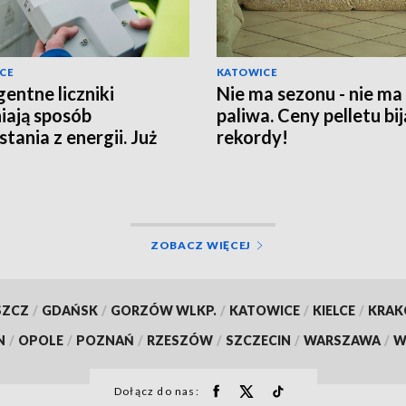
CE
KATOWICE
gentne liczniki
Nie ma sezonu - nie ma
iają sposób
paliwa. Ceny pelletu bij
tania z energii. Już
rekordy!
 3 mln instalacji
ZOBACZ WIĘCEJ
SZCZ
/
GDAŃSK
/
GORZÓW WLKP.
/
KATOWICE
/
KIELCE
/
KRA
N
/
OPOLE
/
POZNAŃ
/
RZESZÓW
/
SZCZECIN
/
WARSZAWA
/
W
Dołącz do nas: