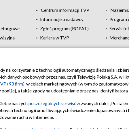
Centrum informacji TVP
Naziemna
Informacje o nadawcy
Program d
zetargowe
Zgłoś program (ROPAT)
Serwis fo
wizyjna
Kariera w TVP
Merchandi
Polityka prywatności
Moje zgody
Pomoc
Biuro re
ody na korzystanie z technologii automatycznego śledzenia i zbie
 danych osobowych przez nas, czyli Telewizję Polską S.A. w likw
VP (93 firm)
, w celach marketingowych (w tym do zautomatyzow
 poniżej, a także zgody na udostępnianie przez nas identyfikator
Ciebie naszych
poszczególnych serwisów
zwanych dalej „Portalem
obnych technologii umożliwiających świadczenie dopasowanych i be
zowanie ruchu w Internecie.