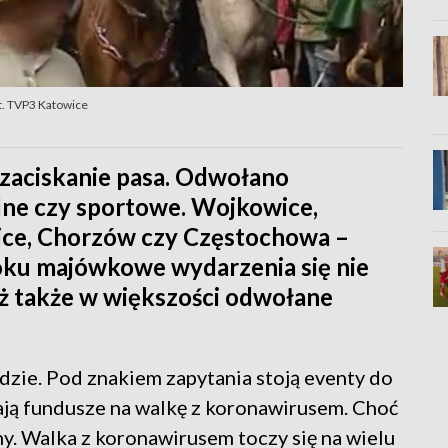
t. TVP3 Katowice
e zaciskanie pasa. Odwołano
lne czy sportowe. Wojkowice,
iwice, Chorzów czy Częstochowa –
 roku majówkowe wydarzenia się nie
już także w większości odwołane
zie. Pod znakiem zapytania stoją eventy do
ją fundusze na walkę z koronawirusem. Choć
ny. Walka z koronawirusem toczy się na wielu