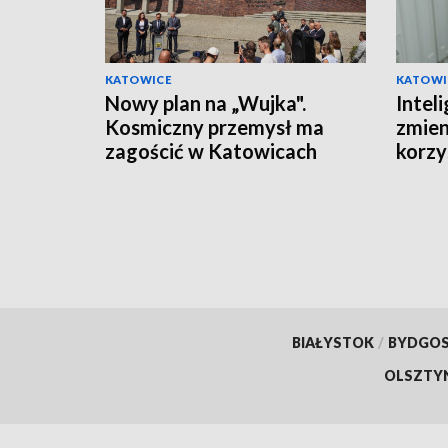
KATOWICE
KATOWI
Nowy plan na „Wujka".
Inteli
Kosmiczny przemysł ma
zmien
zagościć w Katowicach
korzys
ponad
BIAŁYSTOK
/
BYDGO
OLSZTY