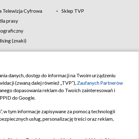
 Telewizja Cyfrowa
Sklep TVP
la prasy
tograficzny
sing (znaki)
klamy
Kontakt
rania danych, dostęp do informacji na Twoim urządzeniu
idacji (zwaną dalej również „TVP”),
Zaufanych Partnerów
anego dopasowania reklam do Twoich zainteresowań i
a PPID do Google.
”, w tym informacje zapisywane za pomocą technologii
zpiecznych usług, personalizację treści oraz reklam,