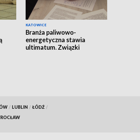
KATOWICE
Branża paliwowo-
ą
energetyczna stawia
ultimatum. Związki
zawodowe apelują do
premiera
KÓW
/
LUBLIN
/
ŁÓDŹ
/
ROCŁAW