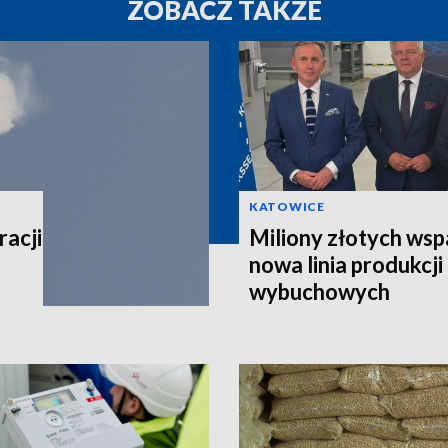
ZOBACZ TAKŻE
KATOWICE
acji
Miliony złotych wsp
nowa linia produkcj
wybuchowych