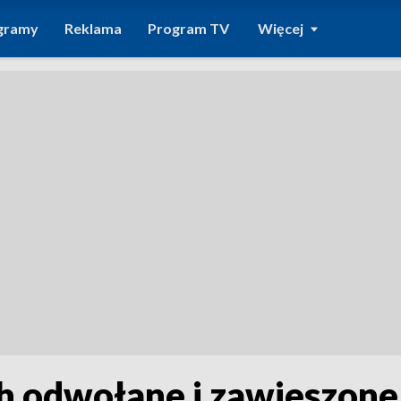
gramy
Reklama
Program TV
Więcej
h odwołane i zawieszon