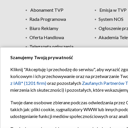
Abonament TVP
Emisja w TVP
Rada Programowa
System NOS
Biuro Reklamy
Ogłoszenie pr
Oferta Handlowa
Akademia Tele
Telegazeta ogłoszenia
Szanujemy Twoją prywatność
Regulamin TVP
Kliknij "Akceptuję i przechodzę do serwisu", aby wyrazić zg
końcowym i ich przechowywanie oraz na przetwarzanie Twoich
z IAB* (1201 firm)
oraz pozostałych
Zaufanych Partnerów T
mierzenia ich skuteczności) i pozostałych, które wskazujemy
Twoje dane osobowe zbierane podczas odwiedzania przez 
takich jak: pliki cookie, sygnalizatory WWW lub innych pod
udostępnianie funkcji mediów społecznościowych oraz anali