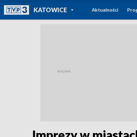
POWRÓT DO
KATOWICE
Aktualności
Pro
TVP REGIONY
Imprezy w miastac