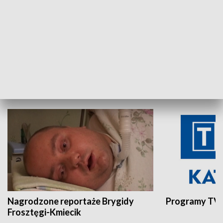
Aktualności sprzed lat
Z historią w tl
INNE
Nagrodzone reportaże Brygidy
Programy TVP
Frosztęgi-Kmiecik