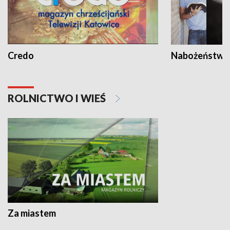
Credo
Nabożeństwa 
ROLNICTWO I WIEŚ
Za miastem