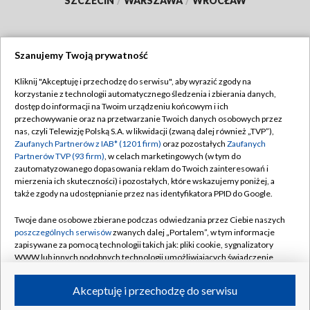
SZCZECIN
/
WARSZAWA
/
WROCŁAW
Szanujemy Twoją prywatność
Dołącz do nas:
Kliknij "Akceptuję i przechodzę do serwisu", aby wyrazić zgody na
korzystanie z technologii automatycznego śledzenia i zbierania danych,
TVP
dostęp do informacji na Twoim urządzeniu końcowym i ich
Abonament TVP
przechowywanie oraz na przetwarzanie Twoich danych osobowych przez
Regulamin TVP
nas, czyli Telewizję Polską S.A. w likwidacji (zwaną dalej również „TVP”),
Emisja w TVP
Polityka prywatności
Zaufanych Partnerów z IAB* (1201 firm)
oraz pozostałych
Zaufanych
Partnerów TVP (93 firm)
, w celach marketingowych (w tym do
Centrum informacji TVP
Moje zgody
zautomatyzowanego dopasowania reklam do Twoich zainteresowań i
mierzenia ich skuteczności) i pozostałych, które wskazujemy poniżej, a
Naziemna Telewizja Cyfrowa
Pomoc
także zgody na udostępnianie przez nas identyfikatora PPID do Google.
Sklep TVP
Biuro reklamy
Twoje dane osobowe zbierane podczas odwiedzania przez Ciebie naszych
Rada Programowa
Kontakt
poszczególnych serwisów
zwanych dalej „Portalem”, w tym informacje
zapisywane za pomocą technologii takich jak: pliki cookie, sygnalizatory
System NOS
WWW lub innych podobnych technologii umożliwiających świadczenie
dopasowanych i bezpiecznych usług, personalizację treści oraz reklam,
Informacje o nadawcy
Kanały
udostępnianie funkcji mediów społecznościowych oraz analizowanie
Akceptuję i przechodzę do serwisu
ruchu w Internecie.
Program dla prasy