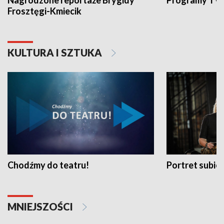
Nagrodzone reportaże Brygidy
Programy TVP
Frosztęgi-Kmiecik
KULTURA I SZTUKA
Chodźmy do teatru!
Portret subi
MNIEJSZOŚCI