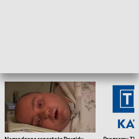
Aktualności sprzed lat
Z historią w tl
INNE