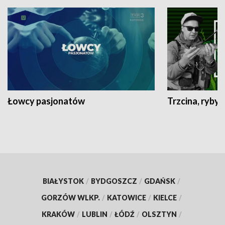
Łowcy pasjonatów
Trzcina, ryby 
BIAŁYSTOK
/
BYDGOSZCZ
/
GDAŃSK
/
GORZÓW WLKP.
/
KATOWICE
/
KIELCE
/
KRAKÓW
/
LUBLIN
/
ŁÓDŹ
/
OLSZTYN
/