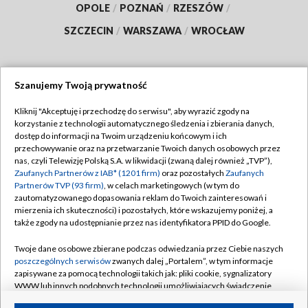
OPOLE
/
POZNAŃ
/
RZESZÓW
/
SZCZECIN
/
WARSZAWA
/
WROCŁAW
Szanujemy Twoją prywatność
Dołącz do nas:
Kliknij "Akceptuję i przechodzę do serwisu", aby wyrazić zgody na
korzystanie z technologii automatycznego śledzenia i zbierania danych,
TVP
dostęp do informacji na Twoim urządzeniu końcowym i ich
Abonament TVP
przechowywanie oraz na przetwarzanie Twoich danych osobowych przez
Regulamin TVP
nas, czyli Telewizję Polską S.A. w likwidacji (zwaną dalej również „TVP”),
Emisja w TVP
Polityka prywatności
Zaufanych Partnerów z IAB* (1201 firm)
oraz pozostałych
Zaufanych
Partnerów TVP (93 firm)
, w celach marketingowych (w tym do
Centrum informacji TVP
Moje zgody
zautomatyzowanego dopasowania reklam do Twoich zainteresowań i
mierzenia ich skuteczności) i pozostałych, które wskazujemy poniżej, a
Naziemna Telewizja Cyfrowa
Pomoc
także zgody na udostępnianie przez nas identyfikatora PPID do Google.
Sklep TVP
Biuro reklamy
Twoje dane osobowe zbierane podczas odwiedzania przez Ciebie naszych
Rada Programowa
Kontakt
poszczególnych serwisów
zwanych dalej „Portalem”, w tym informacje
zapisywane za pomocą technologii takich jak: pliki cookie, sygnalizatory
System NOS
WWW lub innych podobnych technologii umożliwiających świadczenie
dopasowanych i bezpiecznych usług, personalizację treści oraz reklam,
Informacje o nadawcy
Kanały