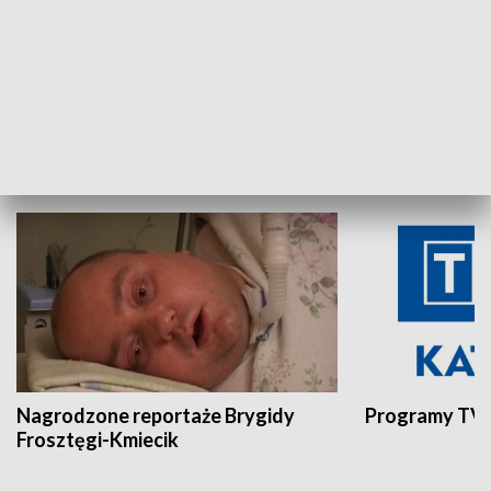
Aktualności sprzed lat
Z historią w tl
INNE
Nagrodzone reportaże Brygidy
Programy TVP
Frosztęgi-Kmiecik