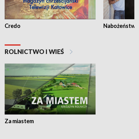
Credo
Nabożeństwa 
ROLNICTWO I WIEŚ
Za miastem