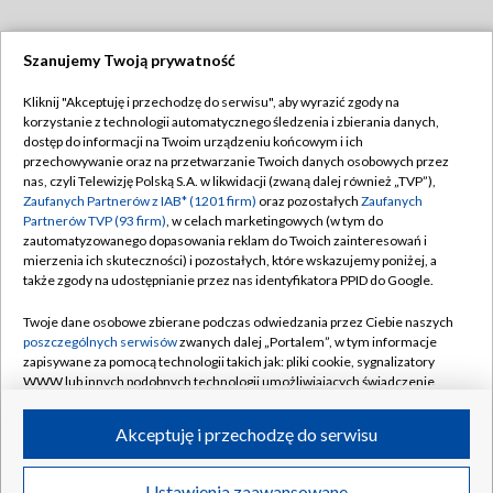
Szanujemy Twoją prywatność
Dołącz do nas:
Kliknij "Akceptuję i przechodzę do serwisu", aby wyrazić zgody na
korzystanie z technologii automatycznego śledzenia i zbierania danych,
TVP
dostęp do informacji na Twoim urządzeniu końcowym i ich
Abonament TVP
przechowywanie oraz na przetwarzanie Twoich danych osobowych przez
Regulamin TVP
nas, czyli Telewizję Polską S.A. w likwidacji (zwaną dalej również „TVP”),
Emisja w TVP
Polityka prywatności
Zaufanych Partnerów z IAB* (1201 firm)
oraz pozostałych
Zaufanych
Partnerów TVP (93 firm)
, w celach marketingowych (w tym do
Centrum informacji TVP
Moje zgody
zautomatyzowanego dopasowania reklam do Twoich zainteresowań i
mierzenia ich skuteczności) i pozostałych, które wskazujemy poniżej, a
Naziemna Telewizja Cyfrowa
Pomoc
także zgody na udostępnianie przez nas identyfikatora PPID do Google.
Sklep TVP
Biuro reklamy
Twoje dane osobowe zbierane podczas odwiedzania przez Ciebie naszych
Rada Programowa
Kontakt
poszczególnych serwisów
zwanych dalej „Portalem”, w tym informacje
zapisywane za pomocą technologii takich jak: pliki cookie, sygnalizatory
System NOS
WWW lub innych podobnych technologii umożliwiających świadczenie
dopasowanych i bezpiecznych usług, personalizację treści oraz reklam,
Informacje o nadawcy
Kanały
udostępnianie funkcji mediów społecznościowych oraz analizowanie
Akceptuję i przechodzę do serwisu
ruchu w Internecie.
Program dla prasy
©2026 Telewizja Polska S.A. w likwidacji
Biuro Reklamy
Twoje dane osobowe zbierane podczas odwiedzania przez Ciebie
Ustawienia zaawansowane