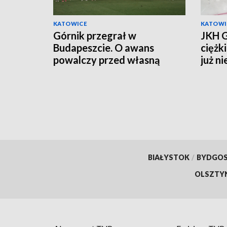
KATOWICE
KATOWI
Górnik przegrał w
JKH G
Budapeszcie. O awans
ciężk
powalczy przed własną
już n
publicznością
BIAŁYSTOK
/
BYDGO
OLSZTY