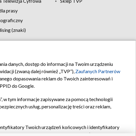
 Telewizja Cyfrowa
Sklep TVP
la prasy
tograficzny
sing (znaki)
klamy
Kontakt
rania danych, dostęp do informacji na Twoim urządzeniu
idacji (zwaną dalej również „TVP”),
Zaufanych Partnerów
anego dopasowania reklam do Twoich zainteresowań i
a PPID do Google.
”, w tym informacje zapisywane za pomocą technologii
zpiecznych usług, personalizację treści oraz reklam,
identyfikatory Twoich urządzeń końcowych i identyfikatory
P,
Zaufanych Partnerów z IAB
oraz pozostałych
Zaufanych