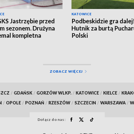
CE
KATOWICE
KS Jastrzębie przed
Podbeskidzie gra dalej
im sezonem. Drużyna
Hutnik za burtą Puchar
iemal kompletna
Polski
ZOBACZ WIĘCEJ
SZCZ
/
GDAŃSK
/
GORZÓW WLKP.
/
KATOWICE
/
KIELCE
/
KRA
N
/
OPOLE
/
POZNAŃ
/
RZESZÓW
/
SZCZECIN
/
WARSZAWA
/
W
Dołącz do nas: