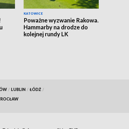
KATOWICE
!
Poważne wyzwanie Rakowa.
u
Hammarby na drodze do
kolejnej rundy LK
KÓW
/
LUBLIN
/
ŁÓDŹ
/
ROCŁAW