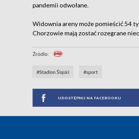
pandemii odwołane.
Widownia areny może pomieścić 54 tys
Chorzowie mają zostać rozegrane nieof
Źródło:
#Stadion Śląski
#sport
UDOSTĘPNIJ NA FACEBOOKU