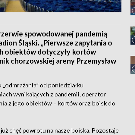
przerwie spowodowanej pandemią
dion Śląski. „Pierwsze zapytania o
ch obiektów dotyczyły kortów
znik chorzowskiej areny Przemysław
o „odmrażania” od poniedziałku
iach wynikających z pandemii, operator
nia z jego obiektów – kortów oraz boisk do
 już chęć powrotu na nasze boiska. Pozostaje