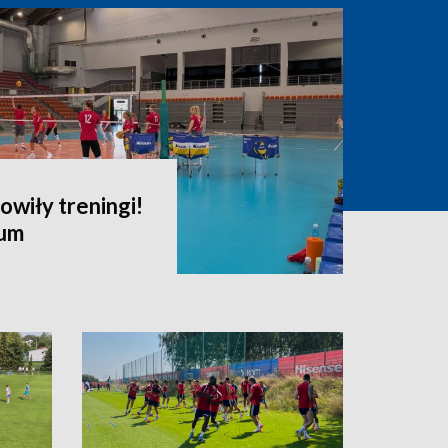
owiły treningi!
ium