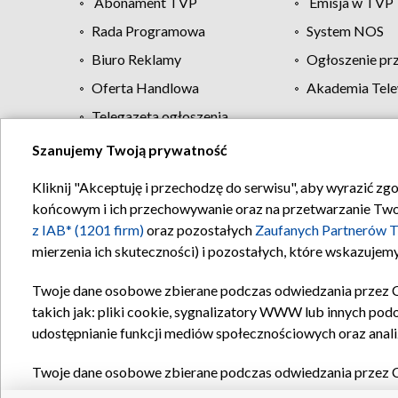
Abonament TVP
Emisja w TVP
Rada Programowa
System NOS
Biuro Reklamy
Ogłoszenie pr
Oferta Handlowa
Akademia Tele
Telegazeta ogłoszenia
Szanujemy Twoją prywatność
Regulamin TVP
Kliknij "Akceptuję i przechodzę do serwisu", aby wyrazić zg
końcowym i ich przechowywanie oraz na przetwarzanie Twoich
z IAB* (1201 firm)
oraz pozostałych
Zaufanych Partnerów T
mierzenia ich skuteczności) i pozostałych, które wskazujemy
Twoje dane osobowe zbierane podczas odwiedzania przez 
takich jak: pliki cookie, sygnalizatory WWW lub innych pod
udostępnianie funkcji mediów społecznościowych oraz anali
Twoje dane osobowe zbierane podczas odwiedzania przez 
plików cookie, informacje o Twoich wyszukiwaniach w serwi