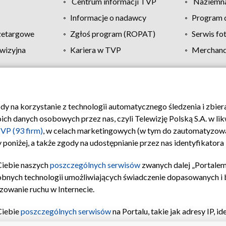
Centrum informacji TVP
Naziemna
Informacje o nadawcy
Program d
zetargowe
Zgłoś program (ROPAT)
Serwis fo
wizyjna
Kariera w TVP
Merchandi
Polityka prywatności
Moje zgody
Pomoc
Biuro re
ody na korzystanie z technologii automatycznego śledzenia i zbie
 danych osobowych przez nas, czyli Telewizję Polską S.A. w likw
VP (93 firm)
, w celach marketingowych (w tym do zautomatyzow
 poniżej, a także zgody na udostępnianie przez nas identyfikator
Ciebie naszych
poszczególnych serwisów
zwanych dalej „Portalem
obnych technologii umożliwiających świadczenie dopasowanych i be
zowanie ruchu w Internecie.
Ciebie
poszczególnych serwisów
na Portalu, takie jak adresy IP, 
sach Portalu czy historia odwiedzin będą przetwarzane przez TV