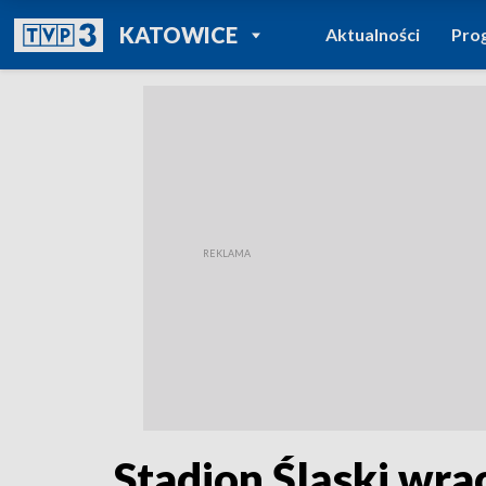
POWRÓT DO
KATOWICE
Aktualności
Pro
TVP REGIONY
Stadion Śląski wra