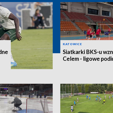
KATOWICE
dne
Siatkarki BKS-u wzn
Celem - ligowe pod