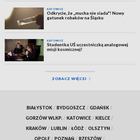
KATOWICE
Odkrycie, że „mucha nie siada"! Nowy
gatunek robaków na Śląsku
KATOWICE
Studentka UŚ uczestniczką analogowej
misji kosmicznej!
ZOBACZ WIĘCEJ
BIAŁYSTOK
/
BYDGOSZCZ
/
GDAŃSK
/
GORZÓW WLKP.
/
KATOWICE
/
KIELCE
/
KRAKÓW
/
LUBLIN
/
ŁÓDŹ
/
OLSZTYN
/
OPOLE
/
POZNAŃ
/
RZESZÓW
/