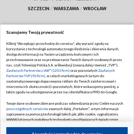
SZCZECIN
/
WARSZAWA
/
WROCŁAW
Szanujemy Twoją prywatność
Dołącz do nas:
Kliknij "Akceptuję i przechodzę do serwisu", aby wyrazić zgody na
korzystanie z technologii automatycznego śledzenia i zbierania danych,
TVP
dostęp do informacji na Twoim urządzeniu końcowym i ich
Abonament TVP
przechowywanie oraz na przetwarzanie Twoich danych osobowych przez
Regulamin TVP
nas, czyli Telewizję Polską S.A. w likwidacji (zwaną dalej również „TVP”),
Emisja w TVP
Polityka prywatności
Zaufanych Partnerów z IAB* (1201 firm)
oraz pozostałych
Zaufanych
Partnerów TVP (93 firm)
, w celach marketingowych (w tym do
Centrum informacji TVP
Moje zgody
zautomatyzowanego dopasowania reklam do Twoich zainteresowań i
mierzenia ich skuteczności) i pozostałych, które wskazujemy poniżej, a
Naziemna Telewizja Cyfrowa
Pomoc
także zgody na udostępnianie przez nas identyfikatora PPID do Google.
Sklep TVP
Biuro reklamy
Twoje dane osobowe zbierane podczas odwiedzania przez Ciebie naszych
Rada Programowa
Kontakt
poszczególnych serwisów
zwanych dalej „Portalem”, w tym informacje
zapisywane za pomocą technologii takich jak: pliki cookie, sygnalizatory
System NOS
WWW lub innych podobnych technologii umożliwiających świadczenie
dopasowanych i bezpiecznych usług, personalizację treści oraz reklam,
Informacje o nadawcy
Kanały
udostępnianie funkcji mediów społecznościowych oraz analizowanie
Akceptuję i przechodzę do serwisu