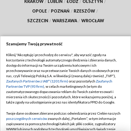
KRAKÓW
/
LUBLIN
/
ŁÓDŹ
/
OLSZTYN
/
OPOLE
/
POZNAŃ
/
RZESZÓW
/
SZCZECIN
/
WARSZAWA
/
WROCŁAW
Szanujemy Twoją prywatność
Dołącz do nas:
Kliknij "Akceptuję i przechodzę do serwisu", aby wyrazić zgody na
korzystanie z technologii automatycznego śledzenia i zbierania danych,
TVP
dostęp do informacji na Twoim urządzeniu końcowym i ich
Abonament TVP
przechowywanie oraz na przetwarzanie Twoich danych osobowych przez
Regulamin TVP
nas, czyli Telewizję Polską S.A. w likwidacji (zwaną dalej również „TVP”),
Emisja w TVP
Polityka prywatności
Zaufanych Partnerów z IAB* (1201 firm)
oraz pozostałych
Zaufanych
Partnerów TVP (93 firm)
, w celach marketingowych (w tym do
Centrum informacji TVP
Moje zgody
zautomatyzowanego dopasowania reklam do Twoich zainteresowań i
mierzenia ich skuteczności) i pozostałych, które wskazujemy poniżej, a
Naziemna Telewizja Cyfrowa
Pomoc
także zgody na udostępnianie przez nas identyfikatora PPID do Google.
Sklep TVP
Biuro reklamy
Twoje dane osobowe zbierane podczas odwiedzania przez Ciebie naszych
Rada Programowa
Kontakt
poszczególnych serwisów
zwanych dalej „Portalem”, w tym informacje
zapisywane za pomocą technologii takich jak: pliki cookie, sygnalizatory
System NOS
WWW lub innych podobnych technologii umożliwiających świadczenie