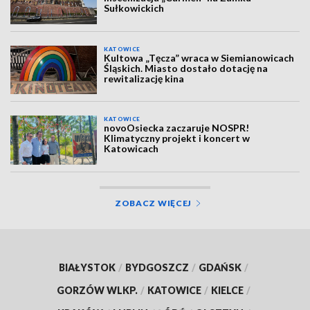
Sułkowickich
KATOWICE
Kultowa „Tęcza” wraca w Siemianowicach
Śląskich. Miasto dostało dotację na
rewitalizację kina
KATOWICE
novoOsiecka zaczaruje NOSPR!
Klimatyczny projekt i koncert w
Katowicach
ZOBACZ WIĘCEJ
BIAŁYSTOK
/
BYDGOSZCZ
/
GDAŃSK
/
GORZÓW WLKP.
/
KATOWICE
/
KIELCE
/