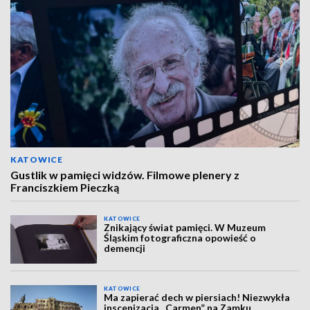
KATOWICE
Gustlik w pamięci widzów. Filmowe plenery z
Franciszkiem Pieczką
KATOWICE
Znikający świat pamięci. W Muzeum
Śląskim fotograficzna opowieść o
demencji
KATOWICE
Ma zapierać dech w piersiach! Niezwykła
inscenizacja „Carmen” na Zamku