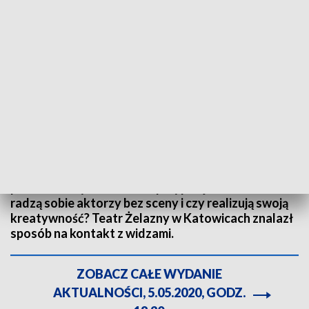
Teatr Żelazny w Katowicach znalazł sposób na kontakt z widzami w dobie
pandemii. Fot. TVP3 Katowice
Żyją tworzą fikcje. Uśmiech może być fałszywy,
radość udawana, a emocje sztuczne. Koronawirus
pisze im nowy scenariusz i przypisuje nowe role. Jak
radzą sobie aktorzy bez sceny i czy realizują swoją
kreatywność? Teatr Żelazny w Katowicach znalazł
sposób na kontakt z widzami.
ZOBACZ CAŁE WYDANIE
AKTUALNOŚCI, 5.05.2020, GODZ.