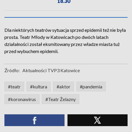
18.30
Dla niektórych teatrów sytuacja sprzed epidemii też nie była
prosta. Teatr Młody w Katowicach po dwóch latach
działalności został eksmitowany przez władze miasta tuż
przed wybuchem epidemii.
Źródło:
Aktualności TVP3 Katowice
#teatr
#kultura
#aktor
#pandemia
#koronawirus
#Teatr Żelazny