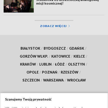
misji kosmicznej!
ZOBACZ WIĘCEJ
BIAŁYSTOK
/
BYDGOSZCZ
/
GDAŃSK
/
GORZÓW WLKP.
/
KATOWICE
/
KIELCE
/
KRAKÓW
/
LUBLIN
/
ŁÓDŹ
/
OLSZTYN
/
OPOLE
/
POZNAŃ
/
RZESZÓW
/
SZCZECIN
/
WARSZAWA
/
WROCŁAW
Szanujemy Twoją prywatność
Dołącz do nas: