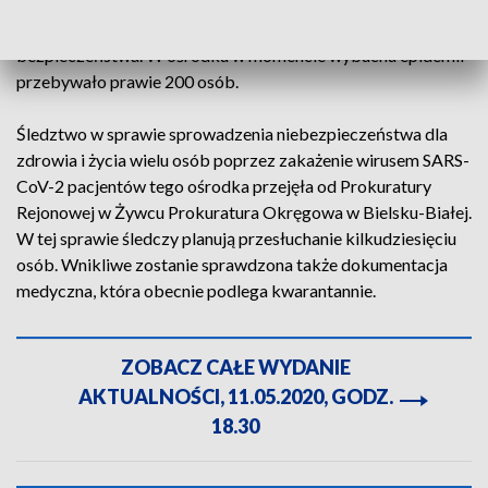
ośrodka wspieranemu przez ratowników GOPR, zakonników
oraz wojsko udało się przywrócić pacjentom poczucie
bezpieczeństwa. W ośrodku w momencie wybuchu epidemii
przebywało prawie 200 osób.
Śledztwo w sprawie sprowadzenia niebezpieczeństwa dla
zdrowia i życia wielu osób poprzez zakażenie wirusem SARS-
CoV-2 pacjentów tego ośrodka przejęła od Prokuratury
Rejonowej w Żywcu Prokuratura Okręgowa w Bielsku-Białej.
W tej sprawie śledczy planują przesłuchanie kilkudziesięciu
osób. Wnikliwe zostanie sprawdzona także dokumentacja
medyczna, która obecnie podlega kwarantannie.
ZOBACZ CAŁE WYDANIE
AKTUALNOŚCI, 11.05.2020, GODZ.
18.30