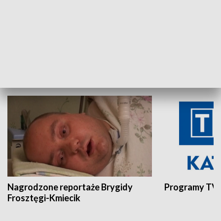
Aktualności sprzed lat
Z historią w tl
INNE
Nagrodzone reportaże Brygidy
Programy TVP
Frosztęgi-Kmiecik