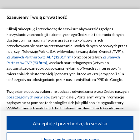
Szanujemy Twoją prywatność
Dołącz do nas:
Kliknij "Akceptuję i przechodzę do serwisu", aby wyrazić zgody na
korzystanie z technologii automatycznego śledzenia i zbierania danych,
TVP
dostęp do informacji na Twoim urządzeniu końcowym i ich
Abonament TVP
przechowywanie oraz na przetwarzanie Twoich danych osobowych przez
Regulamin TVP
nas, czyli Telewizję Polską S.A. w likwidacji (zwaną dalej również „TVP”),
Emisja w TVP
Polityka prywatności
Zaufanych Partnerów z IAB* (1201 firm)
oraz pozostałych
Zaufanych
Partnerów TVP (93 firm)
, w celach marketingowych (w tym do
Centrum informacji TVP
Moje zgody
zautomatyzowanego dopasowania reklam do Twoich zainteresowań i
mierzenia ich skuteczności) i pozostałych, które wskazujemy poniżej, a
Naziemna Telewizja Cyfrowa
Pomoc
także zgody na udostępnianie przez nas identyfikatora PPID do Google.
Sklep TVP
Biuro reklamy
Twoje dane osobowe zbierane podczas odwiedzania przez Ciebie naszych
Rada Programowa
Kontakt
poszczególnych serwisów
zwanych dalej „Portalem”, w tym informacje
zapisywane za pomocą technologii takich jak: pliki cookie, sygnalizatory
System NOS
WWW lub innych podobnych technologii umożliwiających świadczenie
dopasowanych i bezpiecznych usług, personalizację treści oraz reklam,
Informacje o nadawcy
Kanały
udostępnianie funkcji mediów społecznościowych oraz analizowanie
Akceptuję i przechodzę do serwisu
ruchu w Internecie.
Program dla prasy
©2026 Telewizja Polska S.A. w likwidacji
Biuro Reklamy
Twoje dane osobowe zbierane podczas odwiedzania przez Ciebie
Ustawienia zaawansowane