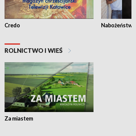
Credo
Nabożeństwa 
ROLNICTWO I WIEŚ
Za miastem