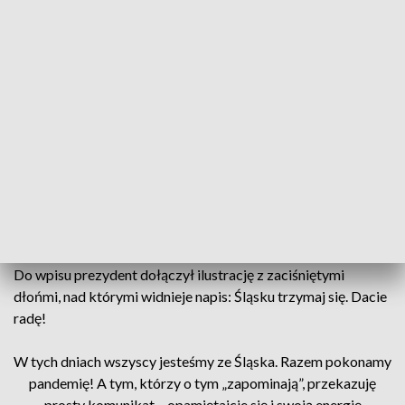
AKTUALNOŚCI, 14.05.2020, GODZ.
18.30
- W tych dniach wszyscy jesteśmy ze Śląska. Razem
pokonamy pandemię! A tym, którzy o tym „zapominają”,
przekazuję prosty komunikat - opamiętajcie się i swoją
energię skierujcie na pozytywnie działania! Trzymamy ze
Śląskiem!" - napisał w czwartek prezydent Duda na
Twitterze.
Do wpisu prezydent dołączył ilustrację z zaciśniętymi
dłońmi, nad którymi widnieje napis: Śląsku trzymaj się. Dacie
radę!
W tych dniach wszyscy jesteśmy ze Śląska. Razem pokonamy
pandemię! A tym, którzy o tym „zapominają”, przekazuję
prosty komunikat – opamiętajcie się i swoją energię