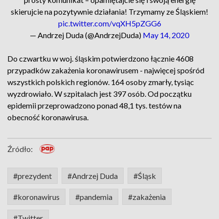
skierujcie na pozytywnie działania! Trzymamy ze Śląskiem!
pic.twitter.com/vqXH5pZGG6
— Andrzej Duda (@AndrzejDuda)
May 14, 2020
Do czwartku w woj. śląskim potwierdzono łącznie 4608
przypadków zakażenia koronawirusem - najwięcej spośród
wszystkich polskich regionów. 164 osoby zmarły, tysiąc
wyzdrowiało. W szpitalach jest 397 osób. Od początku
epidemii przeprowadzono ponad 48,1 tys. testów na
obecność koronawirusa.
Źródło:
#prezydent
#Andrzej Duda
#Śląsk
#koronawirus
#pandemia
#zakażenia
#Twitter