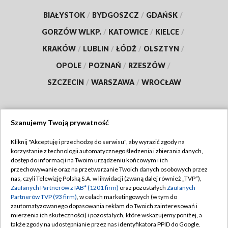
BIAŁYSTOK
/
BYDGOSZCZ
/
GDAŃSK
/
GORZÓW WLKP.
/
KATOWICE
/
KIELCE
/
KRAKÓW
/
LUBLIN
/
ŁÓDŹ
/
OLSZTYN
/
OPOLE
/
POZNAŃ
/
RZESZÓW
/
SZCZECIN
/
WARSZAWA
/
WROCŁAW
Szanujemy Twoją prywatność
Dołącz do nas:
Kliknij "Akceptuję i przechodzę do serwisu", aby wyrazić zgody na
korzystanie z technologii automatycznego śledzenia i zbierania danych,
TVP
dostęp do informacji na Twoim urządzeniu końcowym i ich
Abonament TVP
przechowywanie oraz na przetwarzanie Twoich danych osobowych przez
Regulamin TVP
nas, czyli Telewizję Polską S.A. w likwidacji (zwaną dalej również „TVP”),
Emisja w TVP
Polityka prywatności
Zaufanych Partnerów z IAB* (1201 firm)
oraz pozostałych
Zaufanych
Partnerów TVP (93 firm)
, w celach marketingowych (w tym do
Centrum informacji TVP
Moje zgody
zautomatyzowanego dopasowania reklam do Twoich zainteresowań i
mierzenia ich skuteczności) i pozostałych, które wskazujemy poniżej, a
Naziemna Telewizja Cyfrowa
Pomoc
także zgody na udostępnianie przez nas identyfikatora PPID do Google.