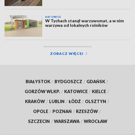
KATOWICE
W Tychach stanął warzywomat, a w nim
warzywa od lokalnych rolników
ZOBACZ WIĘCEJ
BIAŁYSTOK
/
BYDGOSZCZ
/
GDAŃSK
/
GORZÓW WLKP.
/
KATOWICE
/
KIELCE
/
KRAKÓW
/
LUBLIN
/
ŁÓDŹ
/
OLSZTYN
/
OPOLE
/
POZNAŃ
/
RZESZÓW
/
SZCZECIN
/
WARSZAWA
/
WROCŁAW