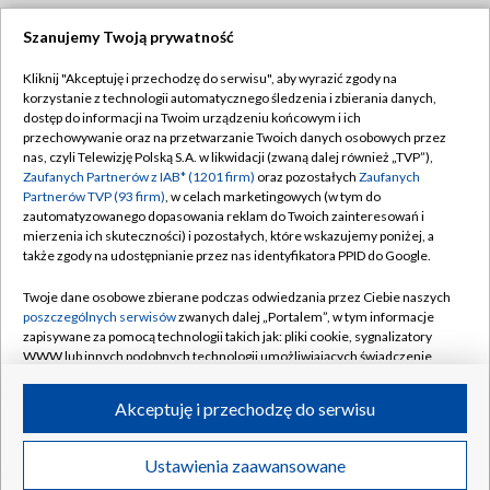
Szanujemy Twoją prywatność
Dołącz do nas:
Kliknij "Akceptuję i przechodzę do serwisu", aby wyrazić zgody na
korzystanie z technologii automatycznego śledzenia i zbierania danych,
TVP
dostęp do informacji na Twoim urządzeniu końcowym i ich
Abonament TVP
przechowywanie oraz na przetwarzanie Twoich danych osobowych przez
Regulamin TVP
nas, czyli Telewizję Polską S.A. w likwidacji (zwaną dalej również „TVP”),
Emisja w TVP
Polityka prywatności
Zaufanych Partnerów z IAB* (1201 firm)
oraz pozostałych
Zaufanych
Partnerów TVP (93 firm)
, w celach marketingowych (w tym do
Centrum informacji TVP
Moje zgody
zautomatyzowanego dopasowania reklam do Twoich zainteresowań i
mierzenia ich skuteczności) i pozostałych, które wskazujemy poniżej, a
Naziemna Telewizja Cyfrowa
Pomoc
także zgody na udostępnianie przez nas identyfikatora PPID do Google.
Sklep TVP
Biuro reklamy
Twoje dane osobowe zbierane podczas odwiedzania przez Ciebie naszych
Rada Programowa
Kontakt
poszczególnych serwisów
zwanych dalej „Portalem”, w tym informacje
zapisywane za pomocą technologii takich jak: pliki cookie, sygnalizatory
System NOS
WWW lub innych podobnych technologii umożliwiających świadczenie
dopasowanych i bezpiecznych usług, personalizację treści oraz reklam,
Informacje o nadawcy
Kanały
udostępnianie funkcji mediów społecznościowych oraz analizowanie
Akceptuję i przechodzę do serwisu
ruchu w Internecie.
Program dla prasy
©2026 Telewizja Polska S.A. w likwidacji
Biuro Reklamy
Twoje dane osobowe zbierane podczas odwiedzania przez Ciebie
Ustawienia zaawansowane
poszczególnych serwisów
na Portalu, takie jak adresy IP, identyfikatory
Ogłoszenie przetargowe