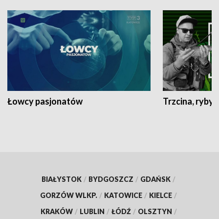
Łowcy pasjonatów
Trzcina, ryby 
BIAŁYSTOK
/
BYDGOSZCZ
/
GDAŃSK
/
GORZÓW WLKP.
/
KATOWICE
/
KIELCE
/
KRAKÓW
/
LUBLIN
/
ŁÓDŹ
/
OLSZTYN
/