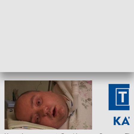
Aktualności sprzed lat
Z historią w tl
INNE