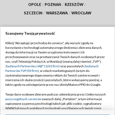
OPOLE
/
POZNAŃ
/
RZESZÓW
/
SZCZECIN
/
WARSZAWA
/
WROCŁAW
Szanujemy Twoją prywatność
Dołącz do nas:
Kliknij "Akceptuję i przechodzę do serwisu", aby wyrazić zgody na
korzystanie z technologii automatycznego śledzenia i zbierania danych,
TVP
dostęp do informacji na Twoim urządzeniu końcowym i ich
Abonament TVP
przechowywanie oraz na przetwarzanie Twoich danych osobowych przez
Regulamin TVP
nas, czyli Telewizję Polską S.A. w likwidacji (zwaną dalej również „TVP”),
Emisja w TVP
Polityka prywatności
Zaufanych Partnerów z IAB* (1201 firm)
oraz pozostałych
Zaufanych
Partnerów TVP (93 firm)
, w celach marketingowych (w tym do
Centrum informacji TVP
Moje zgody
zautomatyzowanego dopasowania reklam do Twoich zainteresowań i
mierzenia ich skuteczności) i pozostałych, które wskazujemy poniżej, a
Naziemna Telewizja Cyfrowa
Pomoc
także zgody na udostępnianie przez nas identyfikatora PPID do Google.
Sklep TVP
Biuro reklamy
Twoje dane osobowe zbierane podczas odwiedzania przez Ciebie naszych
Rada Programowa
Kontakt
poszczególnych serwisów
zwanych dalej „Portalem”, w tym informacje
zapisywane za pomocą technologii takich jak: pliki cookie, sygnalizatory
System NOS
WWW lub innych podobnych technologii umożliwiających świadczenie
dopasowanych i bezpiecznych usług, personalizację treści oraz reklam,
Informacje o nadawcy