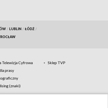
KÓW
/
LUBLIN
/
ŁÓDŹ
/
ROCŁAW
 Telewizja Cyfrowa
Sklep TVP
la prasy
tograficzny
sing (znaki)