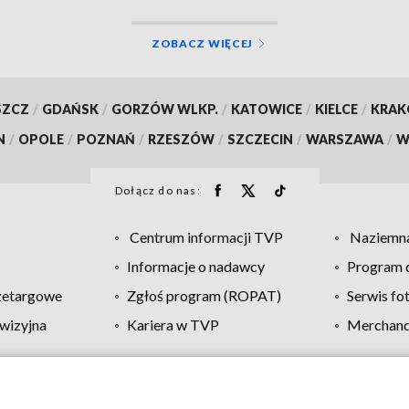
ZOBACZ WIĘCEJ
SZCZ
/
GDAŃSK
/
GORZÓW WLKP.
/
KATOWICE
/
KIELCE
/
KRA
N
/
OPOLE
/
POZNAŃ
/
RZESZÓW
/
SZCZECIN
/
WARSZAWA
/
W
Dołącz do nas:
Centrum informacji TVP
Naziemna
Informacje o nadawcy
Program d
zetargowe
Zgłoś program (ROPAT)
Serwis fo
wizyjna
Kariera w TVP
Merchandi