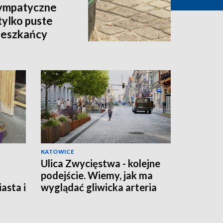
sympatyczne
tylko puste
mieszkańcy
KATOWICE
Ulica Zwycięstwa - kolejne
podejście. Wiemy, jak ma
asta i
wyglądać gliwicka arteria