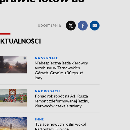
UDOSTĘPNIJ:
KTUALNOŚCI
NA SYGNALE
Niebezpieczna jazda kierowcy
autobusu w Tarnowskich
Górach. Grozi mu 30 tys. zł
kary
NA DROGACH
Ponad rok robót na A1. Rusza
remont zdeformowanej jezdni,
kierowców czekają zmiany
INNE
Tysiące nowych roślin wokół
Radiostacji Gliwice