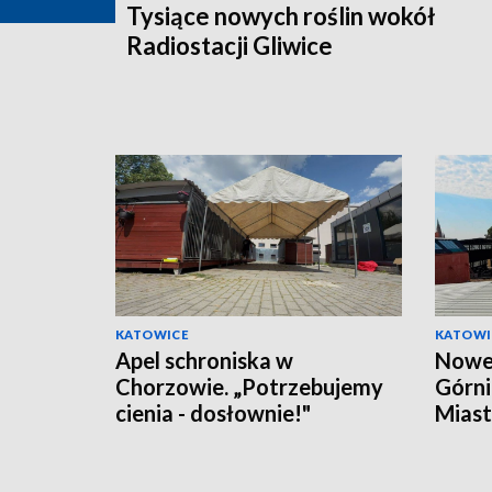
Tysiące nowych roślin wokół
Radiostacji Gliwice
KATOWICE
KATOWI
Apel schroniska w
Nowe
Chorzowie. „Potrzebujemy
Górnic
cienia - dosłownie!"
Mias
wypo