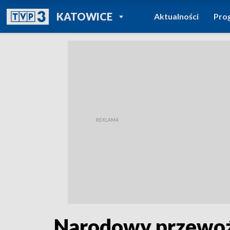
POWRÓT DO
KATOWICE
Aktualności
Pro
TVP REGIONY
Narodowy przewoźn