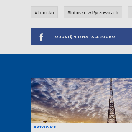
#lotnisko
#lotnisko w Pyrzowicach
UDOSTĘPNIJ NA FACEBOOKU
KATOWICE