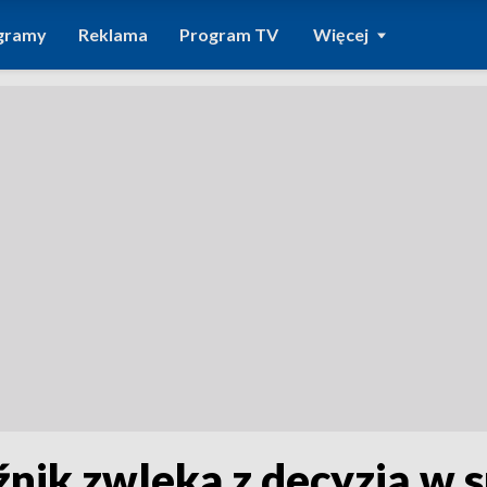
gramy
Reklama
Program TV
Więcej
ik zwleka z decyzją w s