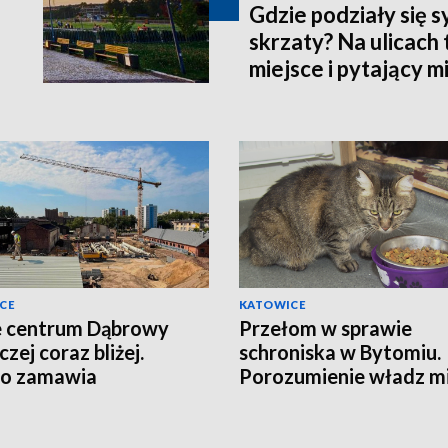
Gdzie podziały się 
skrzaty? Na ulicach 
miejsce i pytający 
CE
KATOWICE
 centrum Dąbrowy
Przełom w sprawie
zej coraz bliżej.
schroniska w Bytomiu.
to zamawia
Porozumienie władz mi
sażenie
fundacji