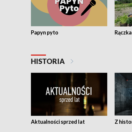
Papyn pyto
Rączka
HISTORIA
Aktualności sprzed lat
Z histo