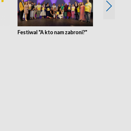
Festiwal "A kto nam zabroni?"
Mikrokosmo