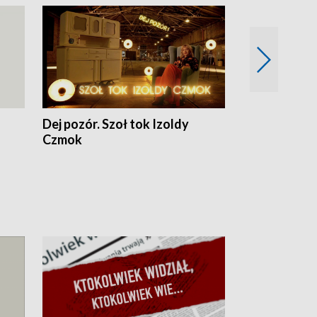
Dej pozór. Szoł tok Izoldy
Dzień z blisk
Czmok