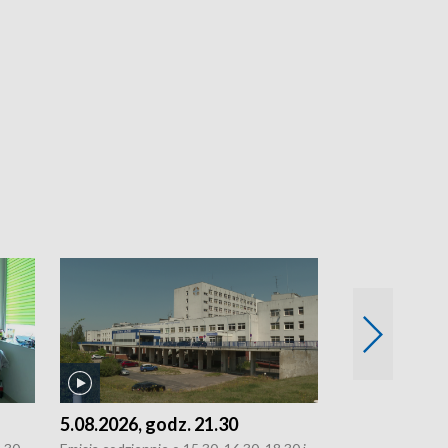
5.08.2026, godz. 21.30
5.08.2026, g