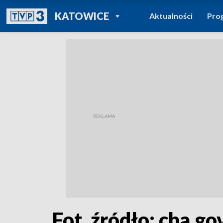
POWRÓT DO
KATOWICE
Aktualności
Pro
TVP REGIONY
Fot. źródło: cba.gov