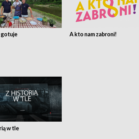
 gotuje
A kto nam zabroni!
rią w tle