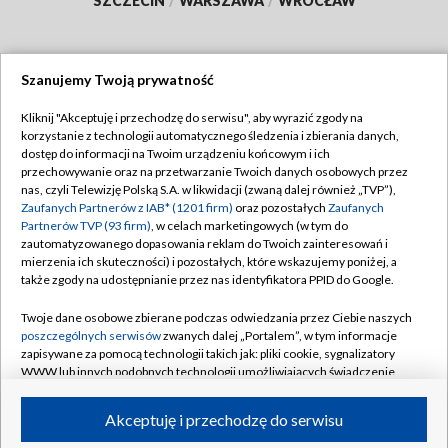
SZCZECIN
/
WARSZAWA
/
WROCŁAW
Szanujemy Twoją prywatność
Dołącz do nas:
Kliknij "Akceptuję i przechodzę do serwisu", aby wyrazić zgody na
korzystanie z technologii automatycznego śledzenia i zbierania danych,
TVP
dostęp do informacji na Twoim urządzeniu końcowym i ich
Abonament TVP
przechowywanie oraz na przetwarzanie Twoich danych osobowych przez
Regulamin TVP
nas, czyli Telewizję Polską S.A. w likwidacji (zwaną dalej również „TVP”),
Emisja w TVP
Polityka prywatności
Zaufanych Partnerów z IAB* (1201 firm)
oraz pozostałych
Zaufanych
Partnerów TVP (93 firm)
, w celach marketingowych (w tym do
Centrum informacji TVP
Moje zgody
zautomatyzowanego dopasowania reklam do Twoich zainteresowań i
mierzenia ich skuteczności) i pozostałych, które wskazujemy poniżej, a
Naziemna Telewizja Cyfrowa
Pomoc
także zgody na udostępnianie przez nas identyfikatora PPID do Google.
Sklep TVP
Biuro reklamy
Twoje dane osobowe zbierane podczas odwiedzania przez Ciebie naszych
Rada Programowa
Kontakt
poszczególnych serwisów
zwanych dalej „Portalem”, w tym informacje
zapisywane za pomocą technologii takich jak: pliki cookie, sygnalizatory
System NOS
WWW lub innych podobnych technologii umożliwiających świadczenie
dopasowanych i bezpiecznych usług, personalizację treści oraz reklam,
Informacje o nadawcy
Kanały
udostępnianie funkcji mediów społecznościowych oraz analizowanie
Akceptuję i przechodzę do serwisu
ruchu w Internecie.
Program dla prasy