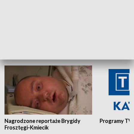
Aktualności sprzed lat
Z historią w tl
INNE
Nagrodzone reportaże Brygidy
Programy TVP
Frosztęgi-Kmiecik