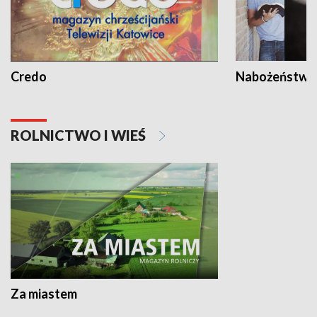
Credo
Nabożeństwa 
ROLNICTWO I WIEŚ
Za miastem