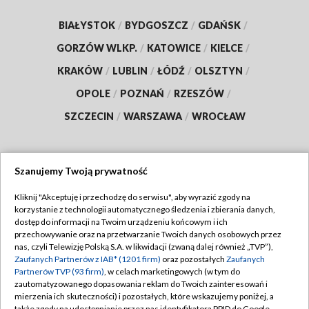
BIAŁYSTOK
/
BYDGOSZCZ
/
GDAŃSK
/
GORZÓW WLKP.
/
KATOWICE
/
KIELCE
/
KRAKÓW
/
LUBLIN
/
ŁÓDŹ
/
OLSZTYN
/
OPOLE
/
POZNAŃ
/
RZESZÓW
/
SZCZECIN
/
WARSZAWA
/
WROCŁAW
Szanujemy Twoją prywatność
Dołącz do nas:
Kliknij "Akceptuję i przechodzę do serwisu", aby wyrazić zgody na
korzystanie z technologii automatycznego śledzenia i zbierania danych,
TVP
dostęp do informacji na Twoim urządzeniu końcowym i ich
Abonament TVP
przechowywanie oraz na przetwarzanie Twoich danych osobowych przez
Regulamin TVP
nas, czyli Telewizję Polską S.A. w likwidacji (zwaną dalej również „TVP”),
Emisja w TVP
Polityka prywatności
Zaufanych Partnerów z IAB* (1201 firm)
oraz pozostałych
Zaufanych
Partnerów TVP (93 firm)
, w celach marketingowych (w tym do
Centrum informacji TVP
Moje zgody
zautomatyzowanego dopasowania reklam do Twoich zainteresowań i
mierzenia ich skuteczności) i pozostałych, które wskazujemy poniżej, a
Naziemna Telewizja Cyfrowa
Pomoc
także zgody na udostępnianie przez nas identyfikatora PPID do Google.