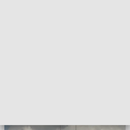
POWRÓT DO
KATOWICE
TVP REGIONY
Koronaraport - woj. śląskie wciąż w
czołówce liczby zachorowań
2020-05-22
Szymon Oślizło, Szymon Szulczyński