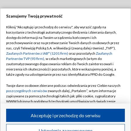
Szanujemy Twoją prywatność
Dołącz do nas:
Kliknij "Akceptuję i przechodzę do serwisu", aby wyrazić zgody na
korzystanie z technologii automatycznego śledzenia i zbierania danych,
TVP
dostęp do informacji na Twoim urządzeniu końcowym i ich
Abonament TVP
przechowywanie oraz na przetwarzanie Twoich danych osobowych przez
Regulamin TVP
nas, czyli Telewizję Polską S.A. w likwidacji (zwaną dalej również „TVP”),
Emisja w TVP
Polityka prywatności
Zaufanych Partnerów z IAB* (1201 firm)
oraz pozostałych
Zaufanych
Partnerów TVP (93 firm)
, w celach marketingowych (w tym do
Centrum informacji TVP
Moje zgody
zautomatyzowanego dopasowania reklam do Twoich zainteresowań i
mierzenia ich skuteczności) i pozostałych, które wskazujemy poniżej, a
Naziemna Telewizja Cyfrowa
Pomoc
także zgody na udostępnianie przez nas identyfikatora PPID do Google.
Sklep TVP
Biuro reklamy
Twoje dane osobowe zbierane podczas odwiedzania przez Ciebie naszych
Rada Programowa
Kontakt
poszczególnych serwisów
zwanych dalej „Portalem”, w tym informacje
zapisywane za pomocą technologii takich jak: pliki cookie, sygnalizatory
System NOS
WWW lub innych podobnych technologii umożliwiających świadczenie
dopasowanych i bezpiecznych usług, personalizację treści oraz reklam,
Informacje o nadawcy
Kanały
udostępnianie funkcji mediów społecznościowych oraz analizowanie
Akceptuję i przechodzę do serwisu
ruchu w Internecie.
Program dla prasy
©2026 Telewizja Polska S.A. w likwidacji
Biuro Reklamy
Twoje dane osobowe zbierane podczas odwiedzania przez Ciebie
Ustawienia zaawansowane