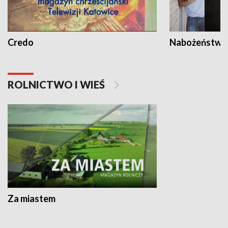
Credo
Nabożeństwa 
ROLNICTWO I WIEŚ
Za miastem