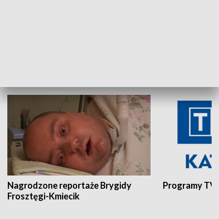
Aktualności sprzed lat
Z historią w tl
INNE
Nagrodzone reportaże Brygidy
Programy TVP
Frosztęgi-Kmiecik