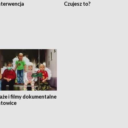
nterwencja
Czujesz to?
aże i filmy dokumentalne
towice