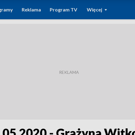
gramy
Reklama
Program TV
Więcej
.05.2020 - Grażyna Witk