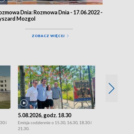
ozmowa Dnia: Rozmowa Dnia - 17.06.2022 -
yszard Mozgol
ZOBACZ WIĘCEJ
5.08.2026, godz. 18.30
4.08.2026, g
30 i
Emisja codziennie o 15.30, 16.30, 18.30 i
Emisja codziennie
21.30.
21.30.