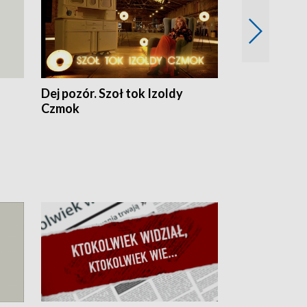
Dej pozór. Szoł tok Izoldy
Dzień z blisk
Czmok