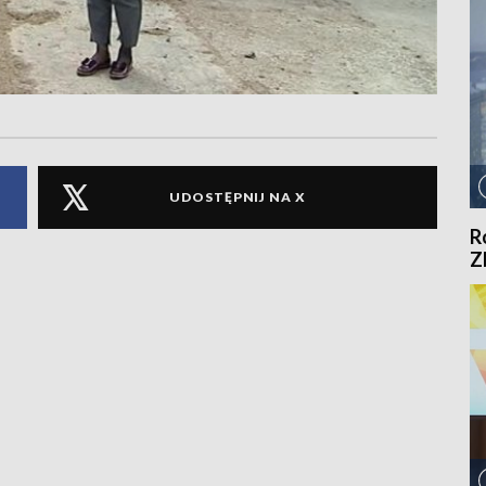
UDOSTĘPNIJ NA X
R
Z