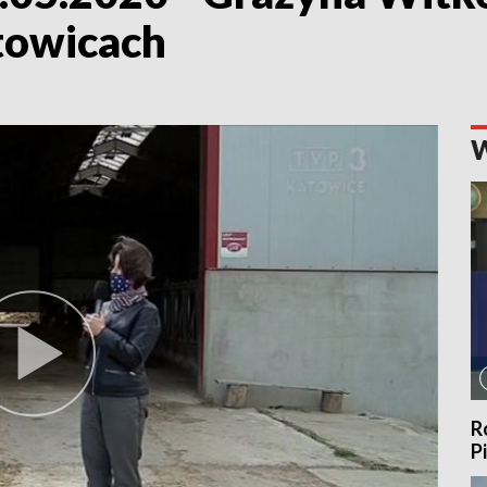
towicach
R
P