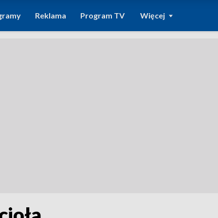
gramy
Reklama
Program TV
Więcej
cioła