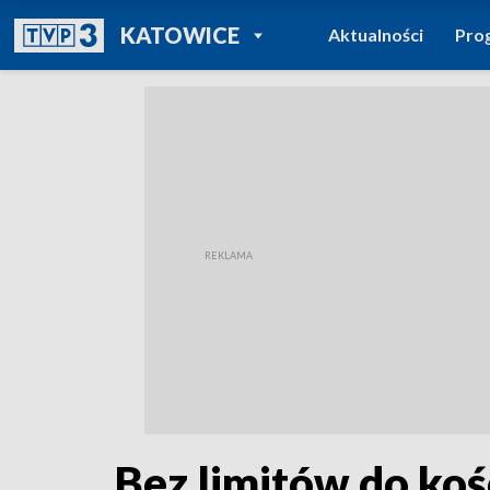
POWRÓT DO
KATOWICE
Aktualności
Pro
TVP REGIONY
Bez limitów do koś