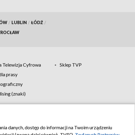
KÓW
/
LUBLIN
/
ŁÓDŹ
/
ROCŁAW
 Telewizja Cyfrowa
Sklep TVP
la prasy
tograficzny
sing (znaki)
klamy
Kontakt
rania danych, dostęp do informacji na Twoim urządzeniu
idacji (zwaną dalej również „TVP”),
Zaufanych Partnerów