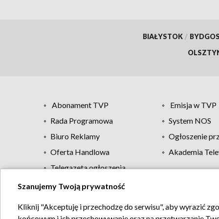
BIAŁYSTOK
/
BYDGO
OLSZTY
Abonament TVP
Emisja w TVP
Rada Programowa
System NOS
Biuro Reklamy
Ogłoszenie pr
Oferta Handlowa
Akademia Tele
Telegazeta ogłoszenia
Szanujemy Twoją prywatność
Regulamin TVP
Kliknij "Akceptuję i przechodzę do serwisu", aby wyrazić zg
końcowym i ich przechowywanie oraz na przetwarzanie Twoich