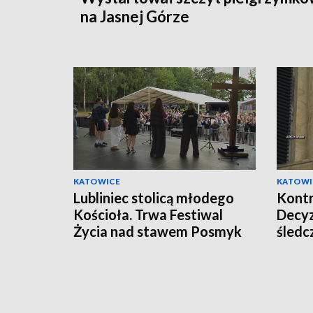
na Jasnej Górze
KATOWICE
KATOWI
Lubliniec stolicą młodego
Kontr
Kościoła. Trwa Festiwal
Decyz
Życia nad stawem Posmyk
śledc
[ZDJĘCIA]