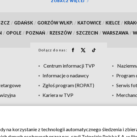
ZOBACZ WIĘCEJ
SZCZ
/
GDAŃSK
/
GORZÓW WLKP.
/
KATOWICE
/
KIELCE
/
KRA
N
/
OPOLE
/
POZNAŃ
/
RZESZÓW
/
SZCZECIN
/
WARSZAWA
/
W
Dołącz do nas:
Centrum informacji TVP
Naziemna
Informacje o nadawcy
Program d
zetargowe
Zgłoś program (ROPAT)
Serwis fo
wizyjna
Kariera w TVP
Merchandi
Polityka prywatności
Moje zgody
Pomoc
Biuro re
ody na korzystanie z technologii automatycznego śledzenia i zbie
 danych osobowych przez nas, czyli Telewizję Polską S.A. w likw