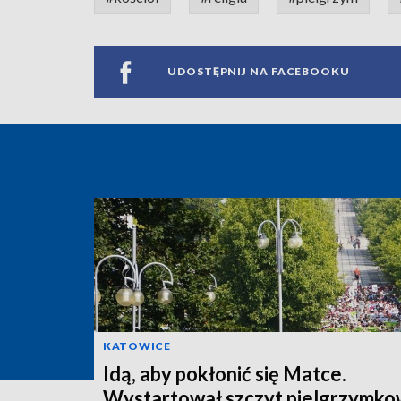
UDOSTĘPNIJ NA FACEBOOKU
KATOWICE
Idą, aby pokłonić się Matce.
Wystartował szczyt pielgrzymk