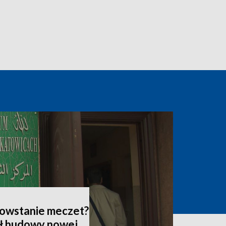
owstanie meczet?
ł budowy nowej