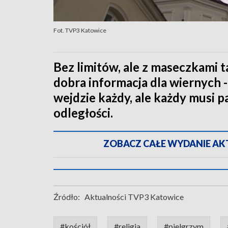
Fot. TVP3 Katowice
Bez limitów, ale z maseczkami t
dobra informacja dla wiernych - 
wejdzie każdy, ale każdy musi p
odległości.
ZOBACZ CAŁE WYDANIE AKTU
Źródło:
Aktualności TVP3 Katowice
#kościół
#religia
#pielgrzym