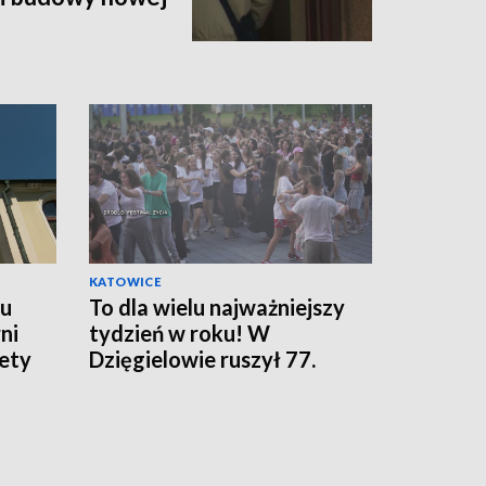
KATOWICE
łu
To dla wielu najważniejszy
ni
tydzień w roku! W
iety
Dzięgielowie ruszył 77.
Tydzień Ewangelizacyjny