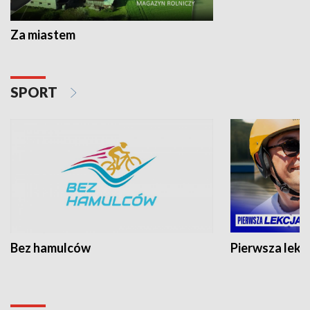
Za miastem
SPORT
Bez hamulców
Pierwsza lekc