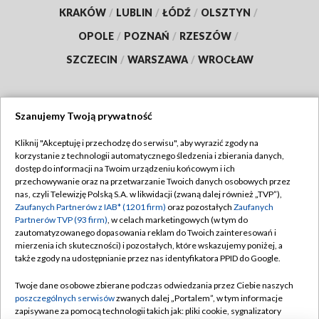
KRAKÓW
/
LUBLIN
/
ŁÓDŹ
/
OLSZTYN
/
OPOLE
/
POZNAŃ
/
RZESZÓW
/
SZCZECIN
/
WARSZAWA
/
WROCŁAW
Szanujemy Twoją prywatność
Dołącz do nas:
Kliknij "Akceptuję i przechodzę do serwisu", aby wyrazić zgody na
korzystanie z technologii automatycznego śledzenia i zbierania danych,
TVP
dostęp do informacji na Twoim urządzeniu końcowym i ich
Abonament TVP
przechowywanie oraz na przetwarzanie Twoich danych osobowych przez
Regulamin TVP
nas, czyli Telewizję Polską S.A. w likwidacji (zwaną dalej również „TVP”),
Emisja w TVP
Polityka prywatności
Zaufanych Partnerów z IAB* (1201 firm)
oraz pozostałych
Zaufanych
Partnerów TVP (93 firm)
, w celach marketingowych (w tym do
Centrum informacji TVP
Moje zgody
zautomatyzowanego dopasowania reklam do Twoich zainteresowań i
mierzenia ich skuteczności) i pozostałych, które wskazujemy poniżej, a
Naziemna Telewizja Cyfrowa
Pomoc
także zgody na udostępnianie przez nas identyfikatora PPID do Google.
Sklep TVP
Biuro reklamy
Twoje dane osobowe zbierane podczas odwiedzania przez Ciebie naszych
Rada Programowa
Kontakt
poszczególnych serwisów
zwanych dalej „Portalem”, w tym informacje
zapisywane za pomocą technologii takich jak: pliki cookie, sygnalizatory
System NOS