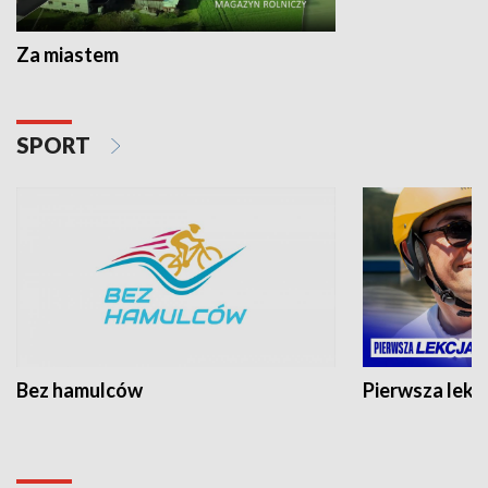
Za miastem
SPORT
Bez hamulców
Pierwsza lekc