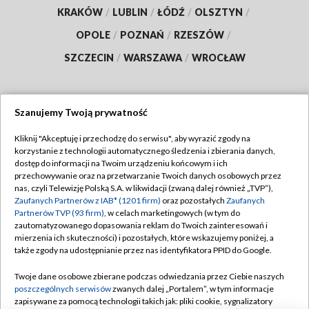
KRAKÓW
/
LUBLIN
/
ŁÓDŹ
/
OLSZTYN
/
OPOLE
/
POZNAŃ
/
RZESZÓW
/
SZCZECIN
/
WARSZAWA
/
WROCŁAW
Szanujemy Twoją prywatność
Dołącz do nas:
Kliknij "Akceptuję i przechodzę do serwisu", aby wyrazić zgody na
korzystanie z technologii automatycznego śledzenia i zbierania danych,
TVP
dostęp do informacji na Twoim urządzeniu końcowym i ich
Abonament TVP
przechowywanie oraz na przetwarzanie Twoich danych osobowych przez
Regulamin TVP
nas, czyli Telewizję Polską S.A. w likwidacji (zwaną dalej również „TVP”),
Emisja w TVP
Polityka prywatności
Zaufanych Partnerów z IAB* (1201 firm)
oraz pozostałych
Zaufanych
Partnerów TVP (93 firm)
, w celach marketingowych (w tym do
Centrum informacji TVP
Moje zgody
zautomatyzowanego dopasowania reklam do Twoich zainteresowań i
mierzenia ich skuteczności) i pozostałych, które wskazujemy poniżej, a
Naziemna Telewizja Cyfrowa
Pomoc
także zgody na udostępnianie przez nas identyfikatora PPID do Google.
Sklep TVP
Biuro reklamy
Twoje dane osobowe zbierane podczas odwiedzania przez Ciebie naszych
Rada Programowa
Kontakt
poszczególnych serwisów
zwanych dalej „Portalem”, w tym informacje
zapisywane za pomocą technologii takich jak: pliki cookie, sygnalizatory
System NOS