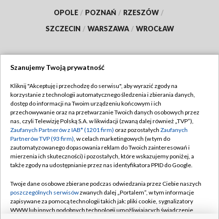
OPOLE
/
POZNAŃ
/
RZESZÓW
/
SZCZECIN
/
WARSZAWA
/
WROCŁAW
Szanujemy Twoją prywatność
Dołącz do nas:
Kliknij "Akceptuję i przechodzę do serwisu", aby wyrazić zgody na
korzystanie z technologii automatycznego śledzenia i zbierania danych,
TVP
dostęp do informacji na Twoim urządzeniu końcowym i ich
Abonament TVP
przechowywanie oraz na przetwarzanie Twoich danych osobowych przez
Regulamin TVP
nas, czyli Telewizję Polską S.A. w likwidacji (zwaną dalej również „TVP”),
Emisja w TVP
Polityka prywatności
Zaufanych Partnerów z IAB* (1201 firm)
oraz pozostałych
Zaufanych
Partnerów TVP (93 firm)
, w celach marketingowych (w tym do
Centrum informacji TVP
Moje zgody
zautomatyzowanego dopasowania reklam do Twoich zainteresowań i
mierzenia ich skuteczności) i pozostałych, które wskazujemy poniżej, a
Naziemna Telewizja Cyfrowa
Pomoc
także zgody na udostępnianie przez nas identyfikatora PPID do Google.
Sklep TVP
Biuro reklamy
Twoje dane osobowe zbierane podczas odwiedzania przez Ciebie naszych
Rada Programowa
Kontakt
poszczególnych serwisów
zwanych dalej „Portalem”, w tym informacje
zapisywane za pomocą technologii takich jak: pliki cookie, sygnalizatory
System NOS
WWW lub innych podobnych technologii umożliwiających świadczenie
dopasowanych i bezpiecznych usług, personalizację treści oraz reklam,