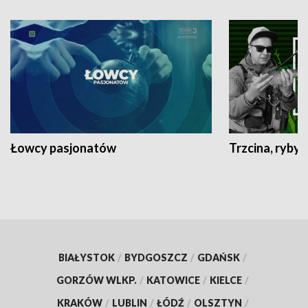
Łowcy pasjonatów
Trzcina, ryby 
BIAŁYSTOK
/
BYDGOSZCZ
/
GDAŃSK
/
GORZÓW WLKP.
/
KATOWICE
/
KIELCE
/
KRAKÓW
/
LUBLIN
/
ŁÓDŹ
/
OLSZTYN
/