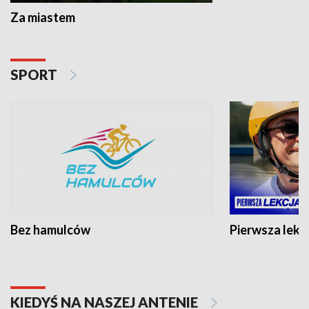
Za miastem
SPORT
Bez hamulców
Pierwsza lekc
KIEDYŚ NA NASZEJ ANTENIE