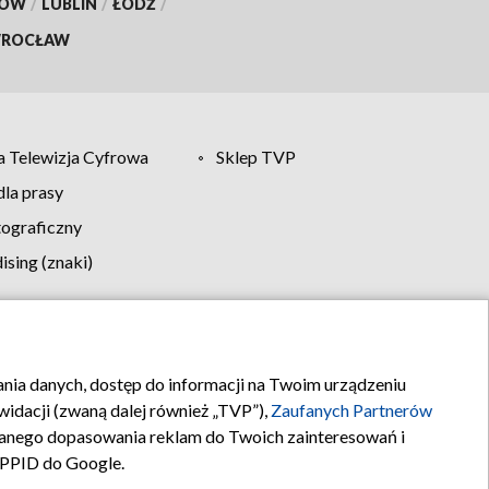
KÓW
/
LUBLIN
/
ŁÓDŹ
/
ROCŁAW
 Telewizja Cyfrowa
Sklep TVP
la prasy
tograficzny
sing (znaki)
klamy
Kontakt
rania danych, dostęp do informacji na Twoim urządzeniu
idacji (zwaną dalej również „TVP”),
Zaufanych Partnerów
anego dopasowania reklam do Twoich zainteresowań i
a PPID do Google.