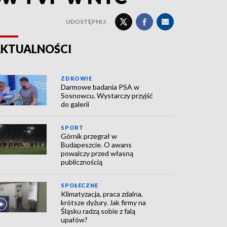
UDOSTĘPNIJ:
KTUALNOŚCI
ZDROWIE
Darmowe badania PSA w
Sosnowcu. Wystarczy przyjść
do galerii
SPORT
Górnik przegrał w
Budapeszcie. O awans
powalczy przed własną
publicznością
SPOŁECZNE
Klimatyzacja, praca zdalna,
krótsze dyżury. Jak firmy na
Śląsku radzą sobie z falą
upałów?