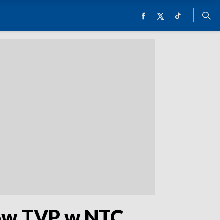
mów TVP w NTC