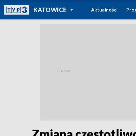
POWRÓT DO
KATOWICE
Aktualności
Pro
TVP REGIONY
Zmiana częstotli