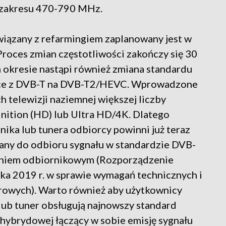
 zakresu 470-790 MHz.
wiązany z refarmingiem zaplanowany jest w
Proces zmian częstotliwości zakończy się 30
okresie nastąpi również zmiana standardu
lsce z DVB-T na DVB-T2/HEVC. Wprowadzone
 telewizji naziemnej większej liczby
nition (HD) lub Ultra HD/4K. Dlatego
ika lub tunera odbiorcy powinni już teraz
wany do odbioru sygnału w standardzie DVB-
eniem odbiornikowym (Rozporządzenie
nika 2019 r. w sprawie wymagań technicznych i
rowych). Warto również aby użytkownicy
 lub tuner obsługują najnowszy standard
 hybrydowej łączący w sobie emisję sygnału