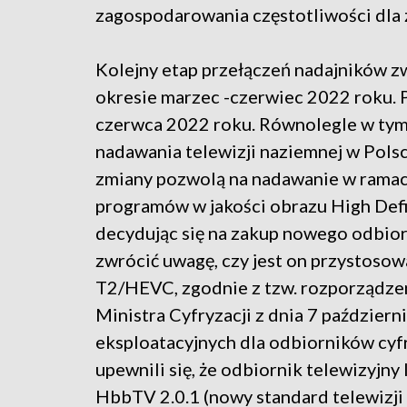
zagospodarowania częstotliwości dla
Kolejny etap przełączeń nadajników z
okresie marzec -czerwiec 2022 roku. 
czerwca 2022 roku. Równolegle w tym 
nadawania telewizji naziemnej w Po
zmiany pozwolą na nadawanie w ramach
programów w jakości obrazu High Defi
decydując się na zakup nowego odbiorn
zwrócić uwagę, czy jest on przystoso
T2/HEVC, zgodnie z tzw. rozporządz
Ministra Cyfryzacji z dnia 7 paździer
eksploatacyjnych dla odbiorników cyf
upewnili się, że odbiornik telewizyjny
HbbTV 2.0.1 (nowy standard telewizji