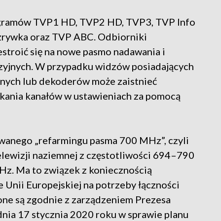
ogramów TVP1 HD, TVP2 HD, TVP3, TVP Info
zrywka oraz TVP ABC. Odbiorniki
stroić się na nowe pasmo nadawania i
izyjnych. W przypadku widzów posiadających
jnych lub dekoderów może zaistnieć
kania kanałów w ustawieniach za pomocą
zwanego „refarmingu pasma 700 MHz”, czyli
elewizji naziemnej z częstotliwości 694–790
z. Ma to związek z koniecznością
 Unii Europejskiej na potrzeby łączności
one są zgodnie z zarządzeniem Prezesa
dnia 17 stycznia 2020 roku w sprawie planu