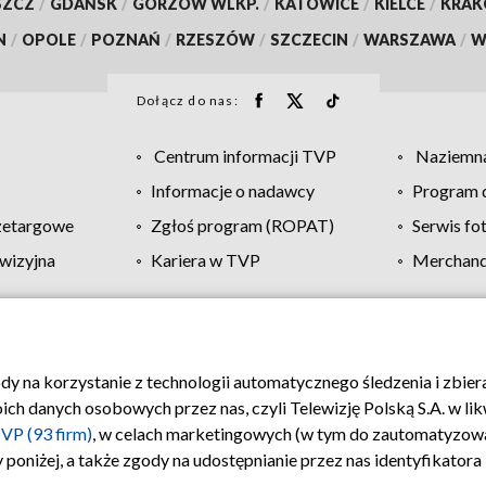
SZCZ
/
GDAŃSK
/
GORZÓW WLKP.
/
KATOWICE
/
KIELCE
/
KRA
N
/
OPOLE
/
POZNAŃ
/
RZESZÓW
/
SZCZECIN
/
WARSZAWA
/
W
Dołącz do nas:
Centrum informacji TVP
Naziemna
Informacje o nadawcy
Program d
zetargowe
Zgłoś program (ROPAT)
Serwis fo
wizyjna
Kariera w TVP
Merchandi
Polityka prywatności
Moje zgody
Pomoc
Biuro re
ody na korzystanie z technologii automatycznego śledzenia i zbie
 danych osobowych przez nas, czyli Telewizję Polską S.A. w likw
VP (93 firm)
, w celach marketingowych (w tym do zautomatyzow
 poniżej, a także zgody na udostępnianie przez nas identyfikator