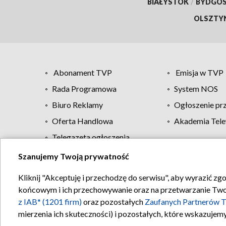
BIAŁYSTOK
/
BYDGO
OLSZTY
Abonament TVP
Emisja w TVP
Rada Programowa
System NOS
Biuro Reklamy
Ogłoszenie pr
Oferta Handlowa
Akademia Tele
Telegazeta ogłoszenia
Szanujemy Twoją prywatność
Regulamin TVP
Kliknij "Akceptuję i przechodzę do serwisu", aby wyrazić zg
końcowym i ich przechowywanie oraz na przetwarzanie Twoich
z IAB* (1201 firm)
oraz pozostałych
Zaufanych Partnerów T
mierzenia ich skuteczności) i pozostałych, które wskazujemy