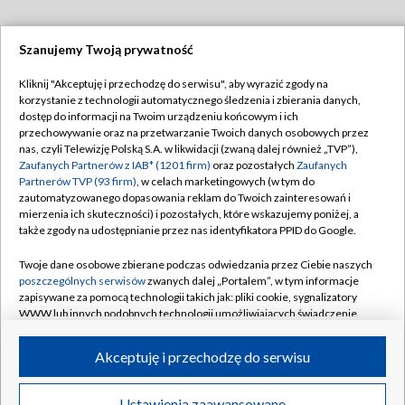
Szanujemy Twoją prywatność
Dołącz do nas:
Kliknij "Akceptuję i przechodzę do serwisu", aby wyrazić zgody na
korzystanie z technologii automatycznego śledzenia i zbierania danych,
TVP
dostęp do informacji na Twoim urządzeniu końcowym i ich
Abonament TVP
przechowywanie oraz na przetwarzanie Twoich danych osobowych przez
Regulamin TVP
nas, czyli Telewizję Polską S.A. w likwidacji (zwaną dalej również „TVP”),
Emisja w TVP
Polityka prywatności
Zaufanych Partnerów z IAB* (1201 firm)
oraz pozostałych
Zaufanych
Partnerów TVP (93 firm)
, w celach marketingowych (w tym do
Centrum informacji TVP
Moje zgody
zautomatyzowanego dopasowania reklam do Twoich zainteresowań i
mierzenia ich skuteczności) i pozostałych, które wskazujemy poniżej, a
Naziemna Telewizja Cyfrowa
Pomoc
także zgody na udostępnianie przez nas identyfikatora PPID do Google.
Sklep TVP
Biuro reklamy
Twoje dane osobowe zbierane podczas odwiedzania przez Ciebie naszych
Rada Programowa
Kontakt
poszczególnych serwisów
zwanych dalej „Portalem”, w tym informacje
zapisywane za pomocą technologii takich jak: pliki cookie, sygnalizatory
System NOS
WWW lub innych podobnych technologii umożliwiających świadczenie
dopasowanych i bezpiecznych usług, personalizację treści oraz reklam,
Informacje o nadawcy
Kanały
udostępnianie funkcji mediów społecznościowych oraz analizowanie
Akceptuję i przechodzę do serwisu
ruchu w Internecie.
Program dla prasy
©2026 Telewizja Polska S.A. w likwidacji
Biuro Reklamy
Twoje dane osobowe zbierane podczas odwiedzania przez Ciebie
Ustawienia zaawansowane