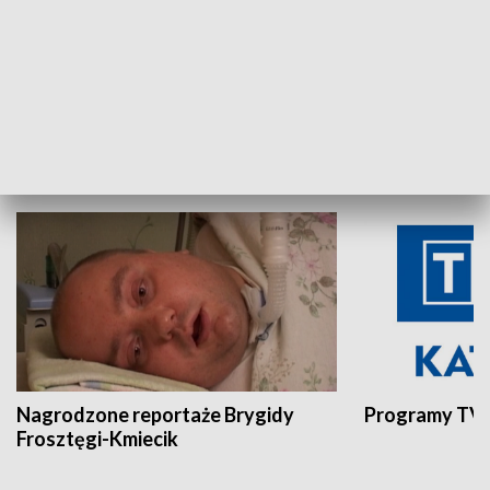
Aktualności sprzed lat
Z historią w tl
INNE
Nagrodzone reportaże Brygidy
Programy TVP
Frosztęgi-Kmiecik