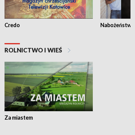
Credo
Nabożeństwa 
ROLNICTWO I WIEŚ
Za miastem