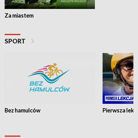
Za miastem
SPORT
Bez hamulców
Pierwsza lekc