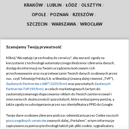
KRAKÓW
/
LUBLIN
/
ŁÓDŹ
/
OLSZTYN
/
OPOLE
/
POZNAŃ
/
RZESZÓW
/
SZCZECIN
/
WARSZAWA
/
WROCŁAW
Szanujemy Twoją prywatność
Dołącz do nas:
Kliknij "Akceptuję i przechodzę do serwisu", aby wyrazić zgody na
korzystanie z technologii automatycznego śledzenia i zbierania danych,
TVP
dostęp do informacji na Twoim urządzeniu końcowym i ich
Abonament TVP
przechowywanie oraz na przetwarzanie Twoich danych osobowych przez
Regulamin TVP
nas, czyli Telewizję Polską S.A. w likwidacji (zwaną dalej również „TVP”),
Emisja w TVP
Polityka prywatności
Zaufanych Partnerów z IAB* (1201 firm)
oraz pozostałych
Zaufanych
Partnerów TVP (93 firm)
, w celach marketingowych (w tym do
Centrum informacji TVP
Moje zgody
zautomatyzowanego dopasowania reklam do Twoich zainteresowań i
mierzenia ich skuteczności) i pozostałych, które wskazujemy poniżej, a
Naziemna Telewizja Cyfrowa
Pomoc
także zgody na udostępnianie przez nas identyfikatora PPID do Google.
Sklep TVP
Biuro reklamy
Twoje dane osobowe zbierane podczas odwiedzania przez Ciebie naszych
Rada Programowa
Kontakt
poszczególnych serwisów
zwanych dalej „Portalem”, w tym informacje
zapisywane za pomocą technologii takich jak: pliki cookie, sygnalizatory
System NOS