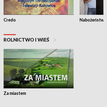
Credo
Nabożeństwa 
ROLNICTWO I WIEŚ
Za miastem