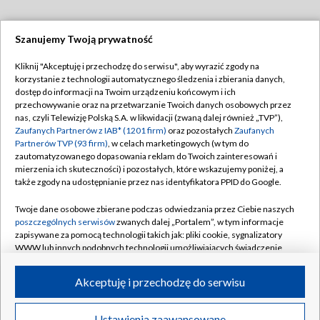
Szanujemy Twoją prywatność
Dołącz do nas:
Kliknij "Akceptuję i przechodzę do serwisu", aby wyrazić zgody na
korzystanie z technologii automatycznego śledzenia i zbierania danych,
TVP
dostęp do informacji na Twoim urządzeniu końcowym i ich
Abonament TVP
przechowywanie oraz na przetwarzanie Twoich danych osobowych przez
Regulamin TVP
nas, czyli Telewizję Polską S.A. w likwidacji (zwaną dalej również „TVP”),
Emisja w TVP
Polityka prywatności
Zaufanych Partnerów z IAB* (1201 firm)
oraz pozostałych
Zaufanych
Partnerów TVP (93 firm)
, w celach marketingowych (w tym do
Centrum informacji TVP
Moje zgody
zautomatyzowanego dopasowania reklam do Twoich zainteresowań i
mierzenia ich skuteczności) i pozostałych, które wskazujemy poniżej, a
Naziemna Telewizja Cyfrowa
Pomoc
także zgody na udostępnianie przez nas identyfikatora PPID do Google.
Sklep TVP
Biuro reklamy
Twoje dane osobowe zbierane podczas odwiedzania przez Ciebie naszych
Rada Programowa
Kontakt
poszczególnych serwisów
zwanych dalej „Portalem”, w tym informacje
zapisywane za pomocą technologii takich jak: pliki cookie, sygnalizatory
System NOS
WWW lub innych podobnych technologii umożliwiających świadczenie
dopasowanych i bezpiecznych usług, personalizację treści oraz reklam,
Informacje o nadawcy
Kanały
udostępnianie funkcji mediów społecznościowych oraz analizowanie
Akceptuję i przechodzę do serwisu
ruchu w Internecie.
Program dla prasy
©2026 Telewizja Polska S.A. w likwidacji
Biuro Reklamy
Twoje dane osobowe zbierane podczas odwiedzania przez Ciebie
Ustawienia zaawansowane