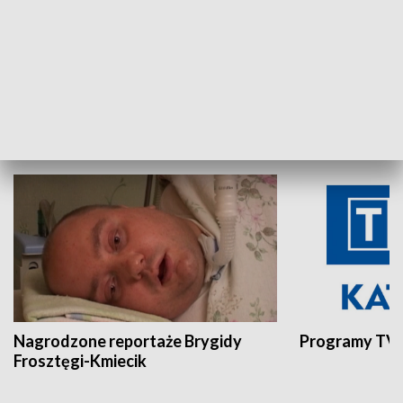
Aktualności sprzed lat
Z historią w tl
INNE
Nagrodzone reportaże Brygidy
Programy TVP
Frosztęgi-Kmiecik