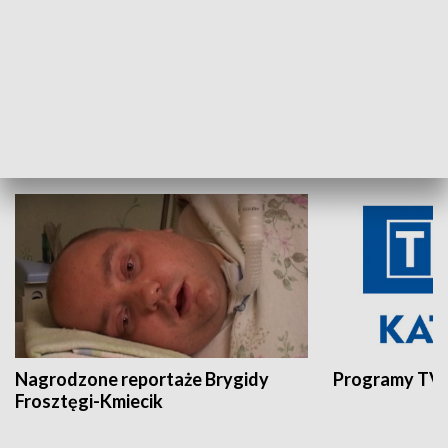
Aktualności sprzed lat
Z historią w tl
INNE
Nagrodzone reportaże Brygidy
Programy TVP
Frosztęgi-Kmiecik