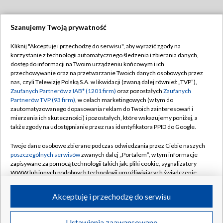
Szanujemy Twoją prywatność
Dołącz do nas:
Kliknij "Akceptuję i przechodzę do serwisu", aby wyrazić zgody na
korzystanie z technologii automatycznego śledzenia i zbierania danych,
TVP
dostęp do informacji na Twoim urządzeniu końcowym i ich
Abonament TVP
przechowywanie oraz na przetwarzanie Twoich danych osobowych przez
Regulamin TVP
nas, czyli Telewizję Polską S.A. w likwidacji (zwaną dalej również „TVP”),
Emisja w TVP
Polityka prywatności
Zaufanych Partnerów z IAB* (1201 firm)
oraz pozostałych
Zaufanych
Partnerów TVP (93 firm)
, w celach marketingowych (w tym do
Centrum informacji TVP
Moje zgody
zautomatyzowanego dopasowania reklam do Twoich zainteresowań i
mierzenia ich skuteczności) i pozostałych, które wskazujemy poniżej, a
Naziemna Telewizja Cyfrowa
Pomoc
także zgody na udostępnianie przez nas identyfikatora PPID do Google.
Sklep TVP
Biuro reklamy
Twoje dane osobowe zbierane podczas odwiedzania przez Ciebie naszych
Rada Programowa
Kontakt
poszczególnych serwisów
zwanych dalej „Portalem”, w tym informacje
zapisywane za pomocą technologii takich jak: pliki cookie, sygnalizatory
System NOS
WWW lub innych podobnych technologii umożliwiających świadczenie
dopasowanych i bezpiecznych usług, personalizację treści oraz reklam,
Informacje o nadawcy
Kanały
udostępnianie funkcji mediów społecznościowych oraz analizowanie
Akceptuję i przechodzę do serwisu
ruchu w Internecie.
Program dla prasy
©2026 Telewizja Polska S.A. w likwidacji
Biuro Reklamy
Twoje dane osobowe zbierane podczas odwiedzania przez Ciebie
Ustawienia zaawansowane