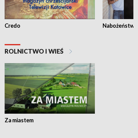
Credo
Nabożeństwa 
ROLNICTWO I WIEŚ
Za miastem