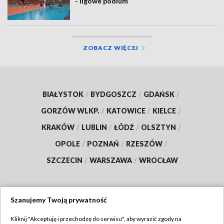
- ligowe podium
ZOBACZ WIĘCEJ
BIAŁYSTOK
/
BYDGOSZCZ
/
GDAŃSK
/
GORZÓW WLKP.
/
KATOWICE
/
KIELCE
/
KRAKÓW
/
LUBLIN
/
ŁÓDŹ
/
OLSZTYN
/
OPOLE
/
POZNAŃ
/
RZESZÓW
/
SZCZECIN
/
WARSZAWA
/
WROCŁAW
Szanujemy Twoją prywatność
Dołącz do nas:
Kliknij "Akceptuję i przechodzę do serwisu", aby wyrazić zgody na