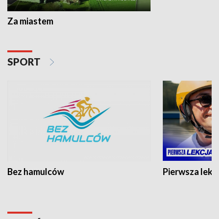
Za miastem
SPORT
Bez hamulców
Pierwsza lekc