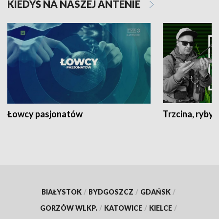
KIEDYŚ NA NASZEJ ANTENIE
Łowcy pasjonatów
Trzcina, ryby 
BIAŁYSTOK
/
BYDGOSZCZ
/
GDAŃSK
/
GORZÓW WLKP.
/
KATOWICE
/
KIELCE
/