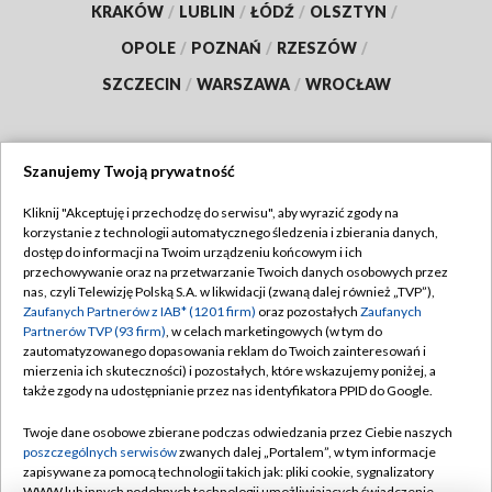
KRAKÓW
/
LUBLIN
/
ŁÓDŹ
/
OLSZTYN
/
OPOLE
/
POZNAŃ
/
RZESZÓW
/
SZCZECIN
/
WARSZAWA
/
WROCŁAW
Szanujemy Twoją prywatność
Dołącz do nas:
Kliknij "Akceptuję i przechodzę do serwisu", aby wyrazić zgody na
korzystanie z technologii automatycznego śledzenia i zbierania danych,
TVP
dostęp do informacji na Twoim urządzeniu końcowym i ich
Abonament TVP
przechowywanie oraz na przetwarzanie Twoich danych osobowych przez
Regulamin TVP
nas, czyli Telewizję Polską S.A. w likwidacji (zwaną dalej również „TVP”),
Emisja w TVP
Polityka prywatności
Zaufanych Partnerów z IAB* (1201 firm)
oraz pozostałych
Zaufanych
Partnerów TVP (93 firm)
, w celach marketingowych (w tym do
Centrum informacji TVP
Moje zgody
zautomatyzowanego dopasowania reklam do Twoich zainteresowań i
mierzenia ich skuteczności) i pozostałych, które wskazujemy poniżej, a
Naziemna Telewizja Cyfrowa
Pomoc
także zgody na udostępnianie przez nas identyfikatora PPID do Google.
Sklep TVP
Biuro reklamy
Twoje dane osobowe zbierane podczas odwiedzania przez Ciebie naszych
Rada Programowa
Kontakt
poszczególnych serwisów
zwanych dalej „Portalem”, w tym informacje
zapisywane za pomocą technologii takich jak: pliki cookie, sygnalizatory
System NOS
WWW lub innych podobnych technologii umożliwiających świadczenie