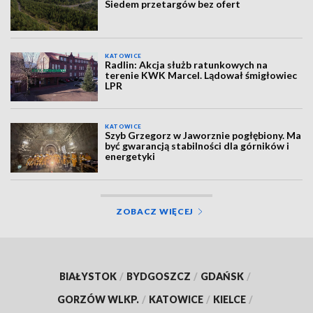
Siedem przetargów bez ofert
KATOWICE
Radlin: Akcja służb ratunkowych na
terenie KWK Marcel. Lądował śmigłowiec
LPR
KATOWICE
Szyb Grzegorz w Jaworznie pogłębiony. Ma
być gwarancją stabilności dla górników i
energetyki
ZOBACZ WIĘCEJ
BIAŁYSTOK
/
BYDGOSZCZ
/
GDAŃSK
/
GORZÓW WLKP.
/
KATOWICE
/
KIELCE
/