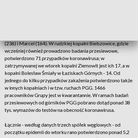
Ogółem do wtorku rano w kopalniach PGG zanotowano
dotąd 1667 przypadków koronawirusa, wobec 1638
raportowanych dobę wcześniej. Najwięcej chorych jest w
kopalniach: Jankowice (672), Sośnica (460), Murcki-Staszic
(236) i Marcel (164). W rudzkiej kopalni Bielszowice, gdzie
wcześniej również prowadzono badania przesiewowe,
potwierdzono 71 przypadków koronawirusa; w
zatrzymywanej we wtorek kopalni Ziemowit jest ich 17, a w
kopalni Bolesław Śmiały w Łaziskach Górnych - 14. Od
jednego do kilku przypadków zakażenia potwierdzono także
w innych kopalniach i w tzw. ruchach PGG. 1466
pracowników Grupy jest w kwarantannie. W ramach badań
przesiewowych od górników PGG pobrano dotąd ponad 38
tys. wymazów do testów na obecność koronawirusa.
Łącznie - według danych trzech spółek węglowych - od
początku epidemii do wtorku rano potwierdzono ponad 5,2