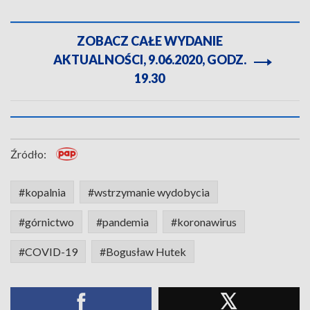
ZOBACZ CAŁE WYDANIE
AKTUALNOŚCI, 9.06.2020, GODZ.
19.30
Źródło:
#kopalnia
#wstrzymanie wydobycia
#górnictwo
#pandemia
#koronawirus
#COVID-19
#Bogusław Hutek