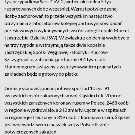
tys. przypadków Sars-CoV-2, wobec niespełna 5 tys.
raportowanych dobę wcześniej. Wzrost potwierdzonej
liczby zachorowań to przede wszystkim następstwo
otrzymania z laboratoriów kolejnej partii wyników badań
przesiewowych wykonywanych wśród załogi kopalń Marcel
i Jastrzębie-Bzie (w JSW). W związku z epidemią wydobycie
na trzy tygodnie wstrzymują także dwie kopalnie
Jastrzębskiej Spółki Węglowej - Budryk i Knurów-
Szczygłowice, zatrudniające łącznie 8,4 tys. osób.
Harmonogram związany z wstrzymywaniem prac w tych
zakładach będzie gotowy do piątku.
Górnicy stanowią ponad połowę spośród 10 tys. 91
wszystkich osób zakażonych w woj. śląskim i ok. 20 proc.
wszystkich zarażonych koronawirusem w Polsce. 2468 osób
w regionie wyzdrowiało, a 242 zmarły. Łącznie w szpitalach
w regionie jest leczonych 319 osób z koronawirusem. Śląskie
jest województwem o największej w Polsce liczbie
potwierdzonych zakażeń.