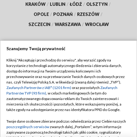
KRAKÓW
/
LUBLIN
/
ŁÓDŹ
/
OLSZTYN
/
OPOLE
/
POZNAŃ
/
RZESZÓW
/
SZCZECIN
/
WARSZAWA
/
WROCŁAW
Szanujemy Twoją prywatność
Dołącz do nas:
Kliknij "Akceptuję i przechodzę do serwisu", aby wyrazić zgody na
korzystanie z technologii automatycznego śledzenia i zbierania danych,
TVP
dostęp do informacji na Twoim urządzeniu końcowym i ich
Abonament TVP
przechowywanie oraz na przetwarzanie Twoich danych osobowych przez
Regulamin TVP
nas, czyli Telewizję Polską S.A. w likwidacji (zwaną dalej również „TVP”),
Emisja w TVP
Polityka prywatności
Zaufanych Partnerów z IAB* (1201 firm)
oraz pozostałych
Zaufanych
Partnerów TVP (93 firm)
, w celach marketingowych (w tym do
Centrum informacji TVP
Moje zgody
zautomatyzowanego dopasowania reklam do Twoich zainteresowań i
mierzenia ich skuteczności) i pozostałych, które wskazujemy poniżej, a
Naziemna Telewizja Cyfrowa
Pomoc
także zgody na udostępnianie przez nas identyfikatora PPID do Google.
Sklep TVP
Biuro reklamy
Twoje dane osobowe zbierane podczas odwiedzania przez Ciebie naszych
Rada Programowa
Kontakt
poszczególnych serwisów
zwanych dalej „Portalem”, w tym informacje
zapisywane za pomocą technologii takich jak: pliki cookie, sygnalizatory
System NOS