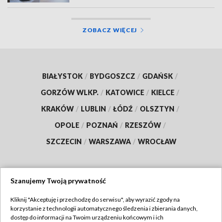
ZOBACZ WIĘCEJ
BIAŁYSTOK
/
BYDGOSZCZ
/
GDAŃSK
/
GORZÓW WLKP.
/
KATOWICE
/
KIELCE
/
KRAKÓW
/
LUBLIN
/
ŁÓDŹ
/
OLSZTYN
/
OPOLE
/
POZNAŃ
/
RZESZÓW
/
SZCZECIN
/
WARSZAWA
/
WROCŁAW
Szanujemy Twoją prywatność
Dołącz do nas:
Kliknij "Akceptuję i przechodzę do serwisu", aby wyrazić zgody na
korzystanie z technologii automatycznego śledzenia i zbierania danych,
TVP
dostęp do informacji na Twoim urządzeniu końcowym i ich