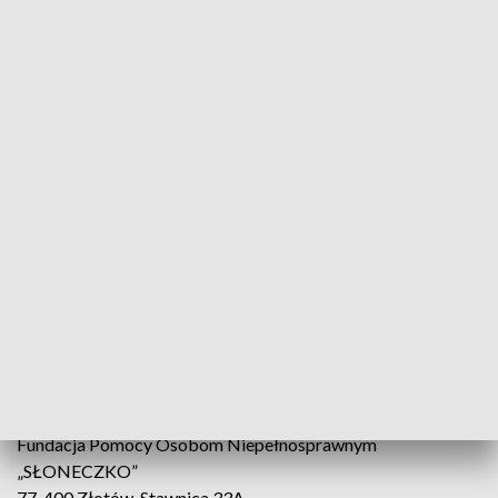
18.30
W zebraniu środków pomaga Miechowicka Grupa Biegowa,
która siódmą - wirtualną - edycję "Biegu Świetlika" dedykuje
właśnie Kamilowi. Zapisy trwają do 26 czerwca.
19-letni Kamil Lisicki od urodzenia zmaga się z wadą serca.
To miał być kolejny rutynowy zabieg. Niestety doszło do
wstrząsu kardiologicznego. W wyniku powikłań, konieczna
była amputacja obu nóg. Chłopak wymaga nieustannej
rehabilitacji. Sam nie jest w stanie umyć się czy wyjść na
spacer. We wszystkim pomaga rodzina.
Kamil jest podopiecznym fundacji Słoneczko.
Fundacja Pomocy Osobom Niepełnosprawnym
„SŁONECZKO”
77-400 Złotów, Stawnica 33A