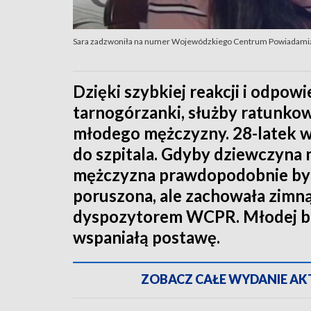
Sara zadzwoniła na numer Wojewódzkiego Centrum Powiadamiani
Dzięki szybkiej reakcji i odpow
tarnogórzanki, służby ratunkow
młodego mężczyzny. 28-latek w 
do szpitala. Gdyby dziewczyna
mężczyzna prawdopodobnie by n
poruszona, ale zachowała zimn
dyspozytorem WCPR. Młodej boh
wspaniałą postawę.
ZOBACZ CAŁE WYDANIE AKTU