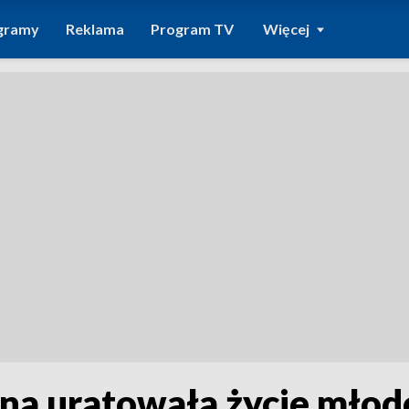
gramy
Reklama
Program TV
Więcej
yna uratowała życie mło