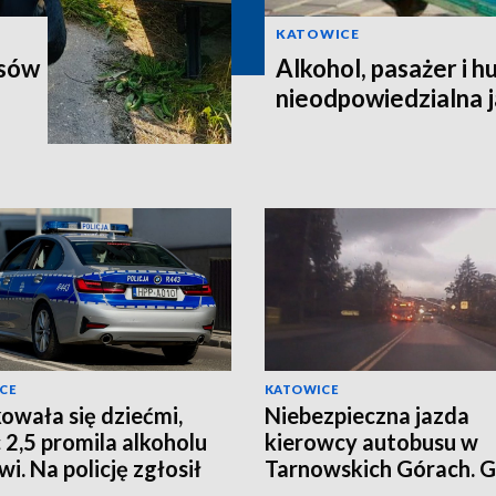
KATOWICE
osów
Alkohol, pasażer i h
nieodpowiedzialna j
CE
KATOWICE
owała się dziećmi,
Niebezpieczna jazda
 2,5 promila alkoholu
kierowcy autobusu w
i. Na policję zgłosił
Tarnowskich Górach. G
ciec
mu 30 tys. zł kary [WI