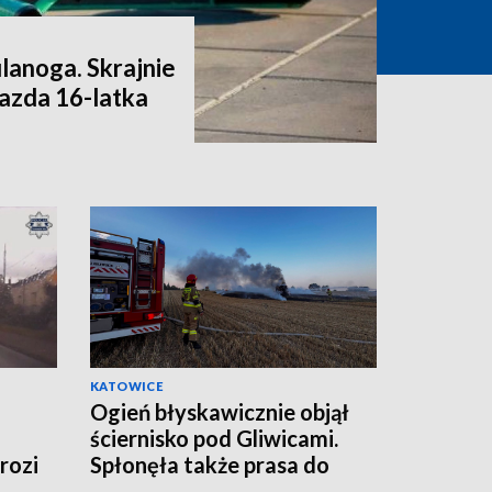
ulanoga. Skrajnie
azda 16-latka
KATOWICE
Ogień błyskawicznie objął
ściernisko pod Gliwicami.
rozi
Spłonęła także prasa do
DEO]
słomy [ZDJĘCIA]