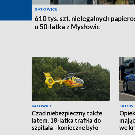
KATOWICE
610 tys. szt. nielegalnych papier
u 50-latka z Mysłowic
KATOWICE
KATOWI
Czad niebezpieczny także
Opiek
latem. 18-latka trafiła do
mając
szpitala - konieczne było
we krw
wezwanie LPR
się oj