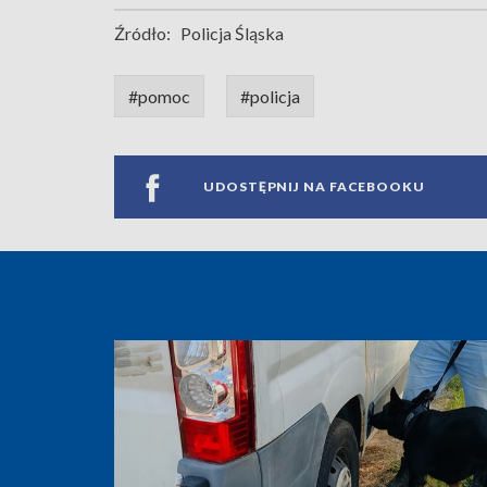
Źródło:
Policja Śląska
#pomoc
#policja
UDOSTĘPNIJ NA FACEBOOKU