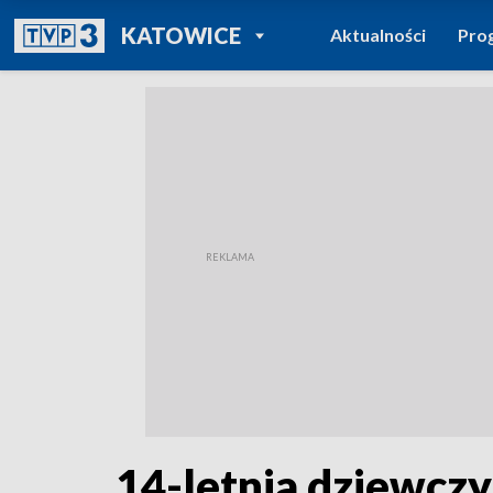
POWRÓT DO
KATOWICE
Aktualności
Pro
TVP REGIONY
14-letnia dziewcz