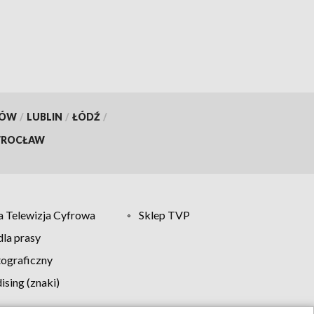
KÓW
/
LUBLIN
/
ŁÓDŹ
/
ROCŁAW
 Telewizja Cyfrowa
Sklep TVP
la prasy
tograficzny
sing (znaki)