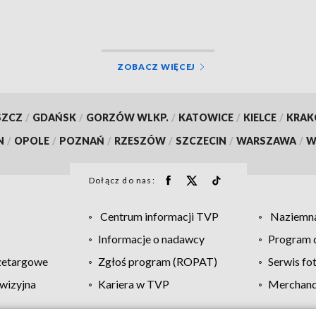
ZOBACZ WIĘCEJ
SZCZ
/
GDAŃSK
/
GORZÓW WLKP.
/
KATOWICE
/
KIELCE
/
KRA
N
/
OPOLE
/
POZNAŃ
/
RZESZÓW
/
SZCZECIN
/
WARSZAWA
/
W
Dołącz do nas:
Centrum informacji TVP
Naziemna
Informacje o nadawcy
Program d
zetargowe
Zgłoś program (ROPAT)
Serwis fo
wizyjna
Kariera w TVP
Merchandi