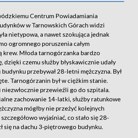
ewódzkiemu Centrum Powiadamiania
budynków w Tarnowskich Górach widzi
ła nietypowa, a nawet szokująca jednak
 mimo ogromnego poruszenia całym
ą krew. Młoda tarnogórzanka bardzo
ję, dzięki czemu służby błyskawicznie udały
hu budynku przebywał 28-letni mężczyzna. Był
ęte. Tarnogórzanin był w ciężkim stanie.
niezwłocznie przewieźli go do szpitala.
ialne zachowanie 14-latki, służby ratunkowe
mężczyzna mógłby nie przeżyć kolejnych
 szczegółowo wyjaśniać, co stało się 28-
zł się na dachu 3-piętrowego budynku.